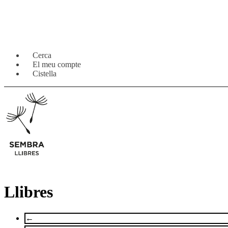
Salta
Vés
Cerca
a
al
El meu compte
navegació
contingut
Cistella
Llibres
←