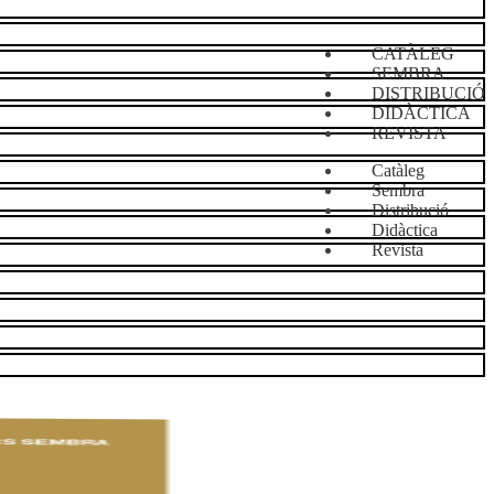
CATÀLEG
SEMBRA
DISTRIBUCIÓ
DIDÀCTICA
REVISTA
Catàleg
Sembra
Distribució
Didàctica
Revista