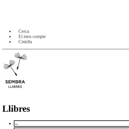
Salta
Vés
Cerca
a
al
El meu compte
navegació
contingut
Cistella
Llibres
←