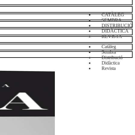
CATÀLEG
SEMBRA
DISTRIBUCIÓ
DIDÀCTICA
REVISTA
Catàleg
Sembra
Distribució
Didàctica
Revista