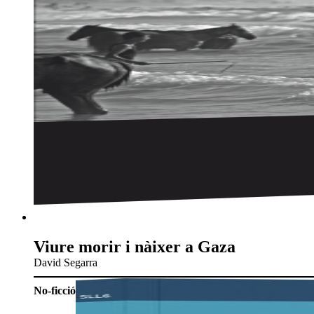
Viure morir i nàixer a Gaza
David Segarra
No-ficció