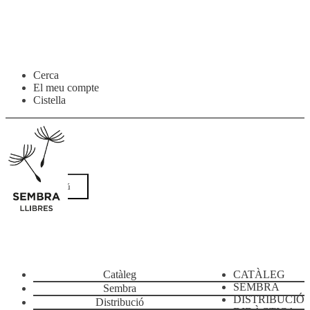
Salta
Vés
Cerca
a
al
El meu compte
navegació
contingut
Cistella
Menú
Catàleg
CATÀLEG
SEMBRA
Sembra
DISTRIBUCIÓ
Distribució