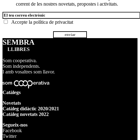
corrent de les nostres novetats, propostes i activitats.
Accepte la
política de privacitat
SEMBRA
LLIBRES
Som cooperativa.
Som independents.
I amb vosaltres som llavor.
Catàlegs
Novetats
Catàleg didàctic 2020/2021
Catàleg novetats 2022
Segueix-nos
Facebook
Twitter