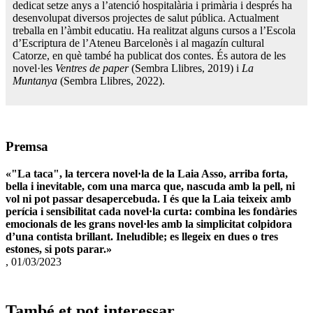
dedicat setze anys a l’atenció hospitalària i primària i després ha
desenvolupat diversos projectes de salut pública. Actualment
treballa en l’àmbit educatiu. Ha realitzat alguns cursos a l’Escola
d’Escriptura de l’Ateneu Barcelonès i al magazín cultural
Catorze, en què també ha publicat dos contes. És autora de les
novel·les
Ventres de paper
(Sembra Llibres, 2019) i
La
Muntanya
(Sembra Llibres, 2022).
Premsa
«
"La taca", la tercera novel·la de la Laia Asso, arriba forta,
bella i inevitable, com una marca que, nascuda amb la pell, ni
vol ni pot passar desapercebuda. I és que la Laia teixeix amb
perícia i sensibilitat cada novel·la curta: combina les fondàries
emocionals de les grans novel·les amb la simplicitat colpidora
d’una contista brillant. Ineludible; es llegeix en dues o tres
estones, si pots parar.
»
, 01/03/2023
També et pot interessar