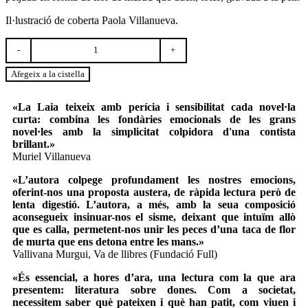
Il·lustració de coberta Paola Villanueva.
quantitat
de
La
Afegeix a la cistella
taca
«La Laia teixeix amb perícia i sensibilitat cada novel·la
curta: combina les fondàries emocionals de les grans
novel·les amb la simplicitat colpidora d'una contista
brillant.»
Muriel Villanueva
«L’autora colpege profundament les nostres emocions,
oferint-nos una proposta austera, de ràpida lectura però de
lenta digestió. L’autora, a més, amb la seua composició
aconsegueix insinuar-nos el sisme, deixant que intuïm allò
que es calla, permetent-nos unir les peces d’una taca de flor
de murta que ens detona entre les mans.»
Vallivana Murgui, Va de llibres (Fundació Full)
«És essencial, a hores d’ara, una lectura com la que ara
presentem: literatura sobre dones. Com a societat,
necessitem saber què pateixen i què han patit, com viuen i