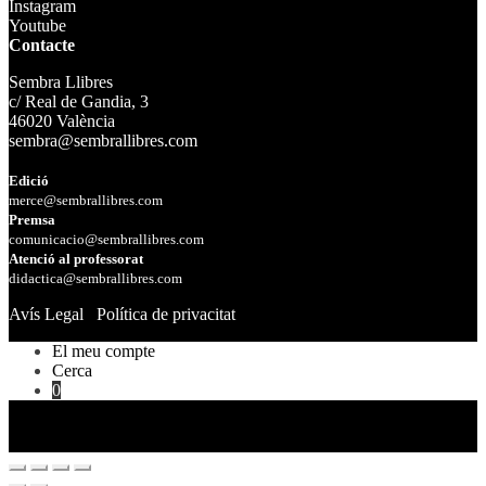
Instagram
Youtube
Contacte
Sembra Llibres
c/ Real de Gandia, 3
46020 València
sembra@sembrallibres.com
Edició
merce@sembrallibres.com
Premsa
comunicacio@sembrallibres.com
Atenció al professorat
didactica@sembrallibres.com
Avís Legal
Política de privacitat
El meu compte
Cerca
0