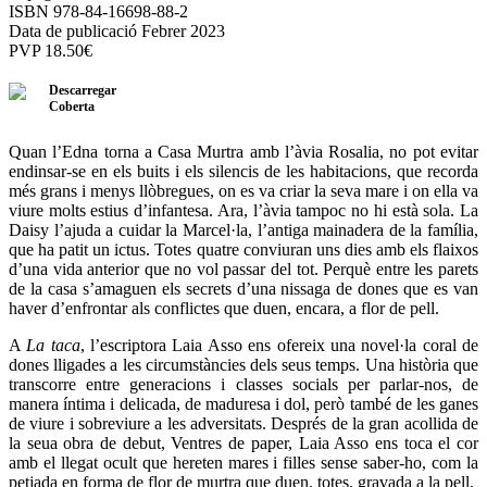
ISBN 978-84-16698-88-2
Data de publicació Febrer 2023
PVP
18.50
€
Descarregar
Coberta
Quan l’Edna torna a Casa Murtra amb l’àvia Rosalia, no pot evitar
endinsar-se en els buits i els silencis de les habitacions, que recorda
més grans i menys llòbregues, on es va criar la seva mare i on ella va
viure molts estius d’infantesa. Ara, l’àvia tampoc no hi està sola. La
Daisy l’ajuda a cuidar la Marcel·la, l’antiga mainadera de la família,
que ha patit un ictus. Totes quatre conviuran uns dies amb els flaixos
d’una vida anterior que no vol passar del tot. Perquè entre les parets
de la casa s’amaguen els secrets d’una nissaga de dones que es van
haver d’enfrontar als conflictes que duen, encara, a flor de pell.
A
La taca
, l’escriptora Laia Asso ens ofereix una novel·la coral de
dones lligades a les circumstàncies dels seus temps. Una història que
transcorre entre generacions i classes socials per parlar-nos, de
manera íntima i delicada, de maduresa i dol, però també de les ganes
de viure i sobreviure a les adversitats. Després de la gran acollida de
la seua obra de debut, Ventres de paper, Laia Asso ens toca el cor
amb el llegat ocult que hereten mares i filles sense saber-ho, com la
petjada en forma de flor de murtra que duen, totes, gravada a la pell.