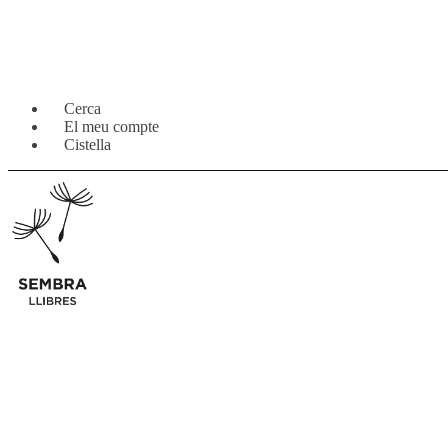
Salta
Vés
Cerca
a
al
El meu compte
navegació
contingut
Cistella