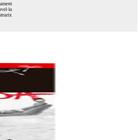
iament
vel·la
strueix