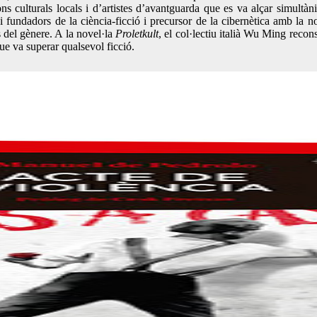
ons culturals locals i d’artistes d’avantguarda que es va alçar simultàn
 fundadors de la ciència-ficció i precursor de la cibernètica amb la no
s del gènere. A la novel·la
Proletkult
, el col·lectiu italià Wu Ming recon
ue va superar qualsevol ficció.