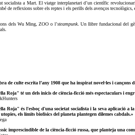
t socialista a Mart. El viatge interplanetari d’un científic revoluciona
bé de reflexions sobre els reptes i els perills dels avenços tecnològics, 
ançons dels Wu Ming, ZOO o l’
steampunk
. Un llibre fundacional del g
als.
ra de culte escrita l’any 1908 que ha inspirat novel·les i cançon
lla Roja" té un dels inicis de ciència-ficció més espectaculars i eng
okHunters
la Roja" és l'esboç d'una societat socialista i la seva aplicació a la
 utopies, els límits biofísics del planeta plantegen dilemes cabdals.»
Vega
ssic imprescindible de la ciència-ficció russa, que planteja una com