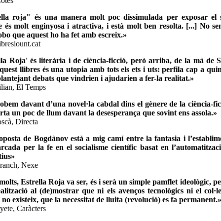
otes
lla roja" és una manera molt poc dissimulada per exposar el se
e és molt enginyosa i atractiva, i està molt ben resolta. [...] No 
obo que aquest ho ha fet amb escreix.»
libresiount.cat
lla Roja' és literària i de ciència-ficció, però arriba, de la mà d
uest llibres és una utopia amb tots els ets i uts: perfila cap a quin
lantejant debats que vindrien i ajudarien a fer-la realitat.»
lian, El Temps
obem davant d’una novel·la cabdal dins el gènere de la ciència-fic
rta un poc de llum davant la desesperança que sovint ens assola.»
oscà, Directa
posta de Bogdànov està a mig camí entre la fantasia i l’establimen
rcada per la fe en el socialisme científic basat en l’automatitzaci
tius»
Franch, Nexe
molts, Estrella Roja va ser, és i serà un simple pamflet ideològic, p
ealització al (de)mostrar que ni els avenços tecnològics ni el col·l
 no existeix, que la necessitat de lluita (revolució) es fa permanent.
yete, Caràcters