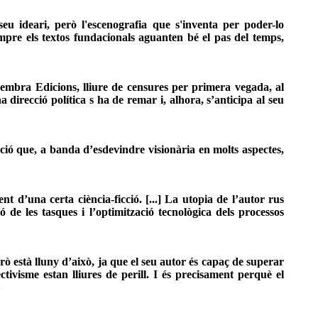
u ideari, però l'escenografia que s'inventa per poder-lo
sempre els textos fundacionals aguanten bé el pas del temps,
e Sembra Edicions, lliure de censures per primera vegada, al
a direcció política s ha de remar i, alhora, s’anticipa al seu
ció que, a banda d’esdevindre visionària en molts aspectes,
t d’una certa ciència-ficció. [...] La utopia de l’autor rus
ó de les tasques i l’optimització tecnològica dels processos
erò està lluny d’això, ja que el seu autor és capaç de superar
ectivisme estan lliures de perill. I és precisament perquè el
»