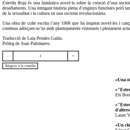
Estrella Roja
és una fantàstica novel·la sobre la creació d’una societa
desafiaments. Una intrigant història plena d’enginys futuristes però tam
de la sexualitat i la cultura en una societat revolucionària.
Una obra de culte escrita l’any 1908 que ha inspirat novel·les i c
continua adreçant-se’ns amb plantejaments visionaris i plenament actu
Traducció de Laia Perales Galán.
Pròleg de Joan Palomares.
quantitat
de
Estrella
Afegeix a la cistella
Roja
«Una ob
«"Estre
Els Bo
«"Estrel
d'altres
Laure 
«Un clà