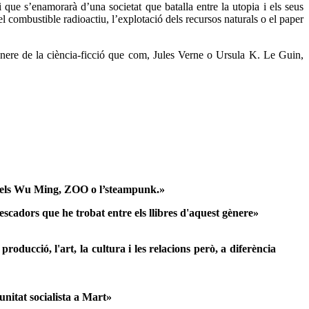
ri que s’enamorarà d’una societat que batalla entre la utopia i els seus
el combustible radioactiu, l’explotació dels recursos naturals o el paper
ènere de la ciència-ficció que com, Jules Verne o Ursula K. Le Guin,
s dels Wu Ming, ZOO o l’steampunk.»
rescadors que he trobat entre els llibres d'aquest gènere»
 producció, l'art, la cultura i les relacions però, a diferència
unitat socialista a Mart»