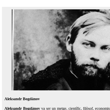
Aleksandr Bogdànov
Aleksandr Bogdànov
va ser un metge, científic, filòsof, economist