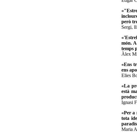
Edgar C
«"Estre
inclour
però tr
Sergi, l
«'Estre
món. Aq
temps p
Àlex Mi
«Ens tr
ens apo
Elies B
«La pro
està ma
produc
Ignasi 
«Per a 
tota id
paradís
Maria A