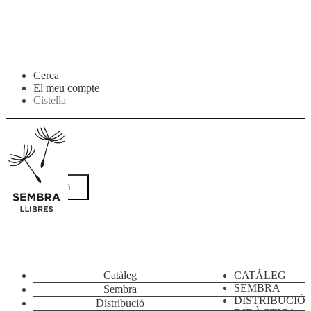
Salta
Vés
Cerca
a
al
El meu compte
navegació
contingut
Cistella
Menú
Catàleg
CATÀLEG
SEMBRA
Sembra
DISTRIBUCIÓ
Distribució