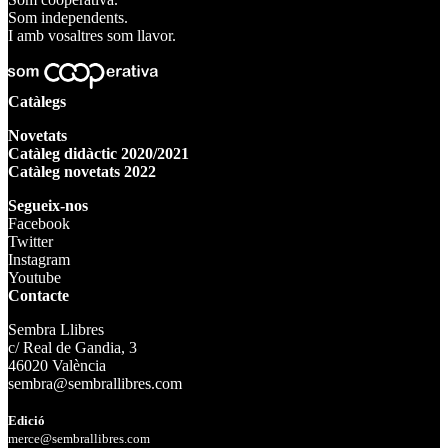
Som independents.
I amb vosaltres som llavor.
Catàlegs
Novetats
Catàleg didàctic 2020/2021
Catàleg novetats 2022
Segueix-nos
Facebook
Twitter
Instagram
Youtube
Contacte
Sembra Llibres
c/ Real de Gandia, 3
46020 València
sembra@sembrallibres.com
Edició
merce@sembrallibres.com