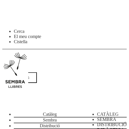
Salta
Vés
Cerca
a
al
El meu compte
navegació
contingut
Cistella
Menú
Catàleg
CATÀLEG
SEMBRA
Sembra
DISTRIBUCIÓ
Distribució