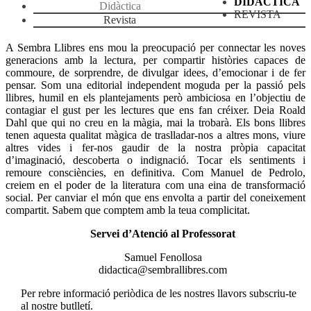
DIDÀCTICA
Didàctica
REVISTA
Revista
A Sembra Llibres ens mou la preocupació per connectar les noves
generacions amb la lectura, per compartir històries capaces de
commoure, de sorprendre, de divulgar idees, d’emocionar i de fer
pensar. Som una editorial independent moguda per la passió pels
llibres, humil en els plantejaments però ambiciosa en l’objectiu de
contagiar el gust per les lectures que ens fan créixer. Deia Roald
Dahl que qui no creu en la màgia, mai la trobarà. Els bons llibres
tenen aquesta qualitat màgica de traslladar-nos a altres mons, viure
altres vides i fer-nos gaudir de la nostra pròpia capacitat
d’imaginació, descoberta o indignació. Tocar els sentiments i
remoure consciències, en definitiva. Com Manuel de Pedrolo,
creiem en el poder de la literatura com una eina de transformació
social. Per canviar el món que ens envolta a partir del coneixement
compartit. Sabem que comptem amb la teua complicitat.
Servei d’Atenció al Professorat
Samuel Fenollosa
didactica@sembrallibres.com
Per rebre informació periòdica de les nostres llavors subscriu-te
al nostre butlletí.