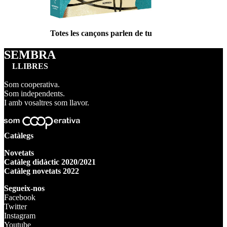
Totes les cançons parlen de tu
SEMBRA
LLIBRES
Som cooperativa.
Som independents.
I amb vosaltres som llavor.
Catàlegs
Novetats
Catàleg didàctic 2020/2021
Catàleg novetats 2022
Segueix-nos
Facebook
Twitter
Instagram
Youtube