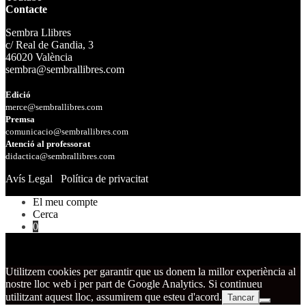
Contacte
Sembra Llibres
c/ Real de Gandia, 3
46020 València
sembra@sembrallibres.com
Edició
merce@sembrallibres.com
Premsa
comunicacio@sembrallibres.com
Atenció al professorat
didactica@sembrallibres.com
Avís Legal
Política de privacitat
El meu compte
Cerca
0
Utilitzem cookies per garantir que us donem la millor experiència al
nostre lloc web i per part de Google Analytics. Si continueu
utilitzant aquest lloc, assumirem que esteu d'acord.
Tancar