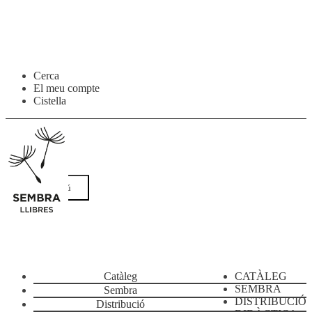
Salta
Vés
Cerca
a
al
El meu compte
navegació
contingut
Cistella
Menú
Catàleg
CATÀLEG
SEMBRA
Sembra
DISTRIBUCIÓ
Distribució