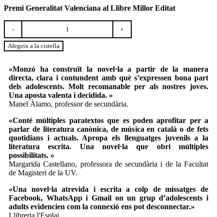
Premi Generalitat Valenciana al Llibre Millor Editat
quantitat
de
En
Afegeix a la cistella
línia
«Monzó ha construït la novel·la a partir de la manera
directa, clara i contundent amb què s’expressen bona part
dels adolescents. Molt recomanable per als nostres joves.
Una aposta valenta i decidida. »
Manel Àlamo, professor de secundària.
«Conté múltiples paratextos que es poden aprofitar per a
parlar de literatura canònica, de música en català o de fets
quotidians i actuals. Apropa els llenguatges juvenils a la
literatura escrita. Una novel·la que obri múltiples
possibilitats. »
Margarida Castellano, professora de secundària i de la Facultat
de Magisteri de la UV.
«Una novel·la atrevida i escrita a colp de missatges de
Facebook, WhatsApp i Gmail on un grup d’adolescents i
adults evidencien com la connexió ens pot desconnectar.»
Llibreria l'Esplai