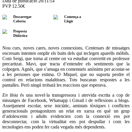
Data de publicació 26/11/14
PVP
12.50
€
Descarregar
Comença a
Coberta
Llegir
Proposta
Didàctica
Nou curs, noves cares, noves connexions. Centenars de missatges
encreuats intenten omplir els buits dels qui teclegen aparells mòbils.
Com Sergi, que torna al centre on va estudiar convertit en professor
precaritzat. Mavi, que tracta d’entendre els sentiments que la
colpegen. Agnés, que s’amaga en comentaris anònims per acostar-se
a les persones que estima. O Miquel, que no suporta perdre el
control en relacions malaltisses. Tots buscaran respostes a les
pantalles. Però ningú trobarà les reaccions que esperava.
En línia
és una novel·la transgressora i atrevida escrita a cop de
missatges de Facebook, Whatsapp i Gmail i de reflexions a blogs.
Assetjament escolar, sexe iniciàtic, amistats tòxiques i conflictes
generacionals protagonitzen un relat en xarxa en què un grup
d’adolescents i adults evidencien com la connexió ens pot
desconnectar, com la virtualitat ens pot despullar i com les
tecnologies ens poden fer cada vegada més dependents.