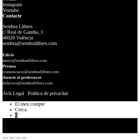
Instagram
Youtube
Contacte
Sembra Llibres
c/ Real de Gandia, 3
46020 València
sembra@sembrallibres.com
Edició
merce@sembrallibres.com
Premsa
comunicacio@sembrallibres.com
Atenció al professorat
didactica@sembrallibres.com
Avís Legal
Política de privacitat
El meu compte
Cerca
0