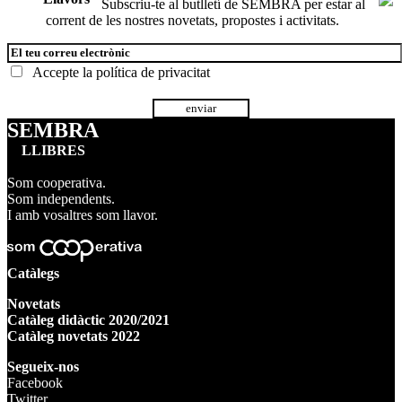
Subscriu-te al butlletí de SEMBRA per estar al
corrent de les nostres novetats, propostes i activitats.
Accepte la
política de privacitat
SEMBRA
LLIBRES
Som cooperativa.
Som independents.
I amb vosaltres som llavor.
Catàlegs
Novetats
Catàleg didàctic 2020/2021
Catàleg novetats 2022
Segueix-nos
Facebook
Twitter