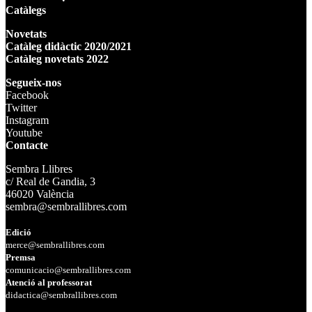
Catàlegs
Novetats
Catàleg didàctic 2020/2021
Catàleg novetats 2022
Segueix-nos
Facebook
Twitter
Instagram
Youtube
Contacte
Sembra Llibres
c/ Real de Gandia, 3
46020 València
sembra@sembrallibres.com
Edició
merce@sembrallibres.com
Premsa
comunicacio@sembrallibres.com
Atenció al professorat
didactica@sembrallibres.com