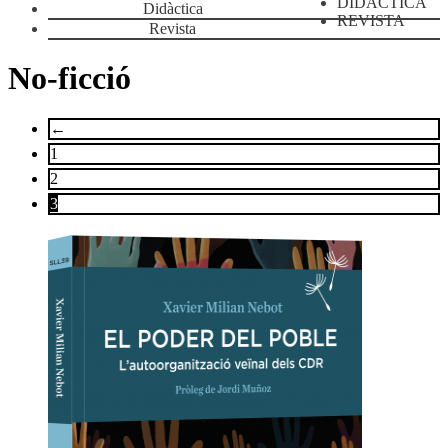
DIDÀCTICA
Didàctica
REVISTA
Revista
No-ficció
←
1
2
3