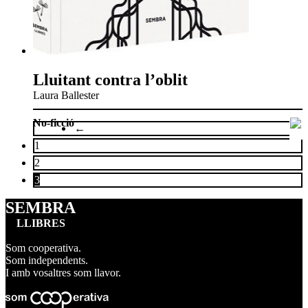
Lluitant contra l’oblit
Laura Ballester
No-ficció
←
1
2
3
SEMBRA
LLIBRES
Som cooperativa.
Som independents.
I amb vosaltres som llavor.