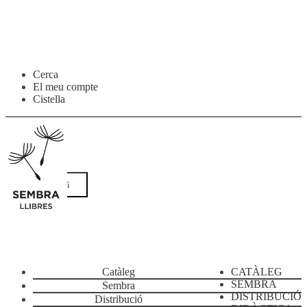
Salta
Vés
Cerca
a
al
El meu compte
navegació
contingut
Cistella
Menú
Catàleg
CATÀLEG
SEMBRA
Sembra
DISTRIBUCIÓ
Distribució