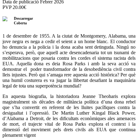
Data de publicació Febrer 2026
PVP
20.00
€
Descarregar
Coberta
1 de desembre de 1955. A la ciutat de Montgomery, Alabama, una
jove negra es nega a cedir el seient a un home blanc. El conductor
ho denuncia a la policia i la dona acaba sent detinguda. Ningú no
s’esperava, però, que aquell acte desencadenaria tot un tsunami de
mobilitzacions que posaria contra les cordes el sistema racista dels
EUA. Aquella dona es deia Rosa Parks i amb la seva acció va
demostrar el poder transformador de la desobediència civil contra
lleis injustes. Però qui s’amaga rere aquesta acció històrica? Per què
una humil costurera es va jugar la llibertat desafiant la maquinària
legal de tota una superpotència mundial?
En aquesta biografia, la historiadora Jeanne Theoharis explora
magistralment sis dècades de militància política d’una dona rebel
que s’ha convertit en referent de les lluites pacífiques contra la
desigualtat i l’opressió. De Martin Luther Kingal Black Power,
d’Alabama a Detroit, de les dificultats econòmiques ales amenaces
de mort, el trajecte vital de Rosa Parks explora el context i la
dimensió del moviment pels drets civils als EUA que continua
plenament vigent