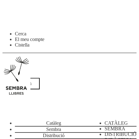
Salta
Vés
Cerca
a
al
El meu compte
navegació
contingut
Cistella
Menú
Catàleg
CATÀLEG
SEMBRA
Sembra
DISTRIBUCIÓ
Distribució