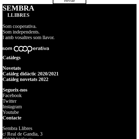
SEMBRA
LLIBRES
Som cooperativa.
Som independents.
I amb vosaltres som llavor.
Catàlegs
Novetats
Catàleg didàctic 2020/2021
Catàleg novetats 2022
Segueix-nos
Facebook
Twitter
Instagram
Youtube
Contacte
Sembra Llibres
c/ Real de Gandia, 3