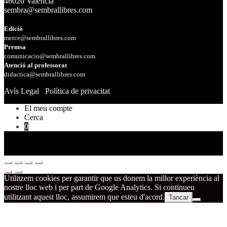
46020 València
sembra@sembrallibres.com
Edició
merce@sembrallibres.com
Premsa
comunicacio@sembrallibres.com
Atenció al professorat
didactica@sembrallibres.com
Avís Legal
Política de privacitat
El meu compte
Cerca
0
Utilitzem cookies per garantir que us donem la millor experiència al
nostre lloc web i per part de Google Analytics. Si continueu
utilitzant aquest lloc, assumirem que esteu d'acord.
Tancar