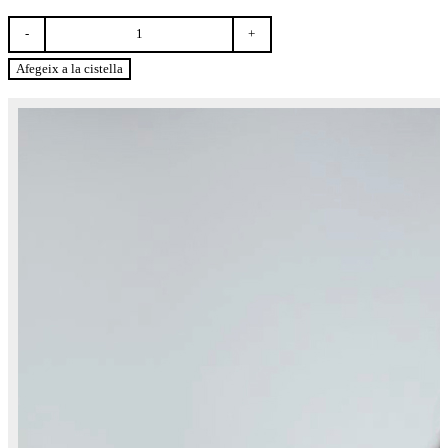
quantitat
de
La
Afegeix a la cistella
vida
rebel
de
Rosa
Parks