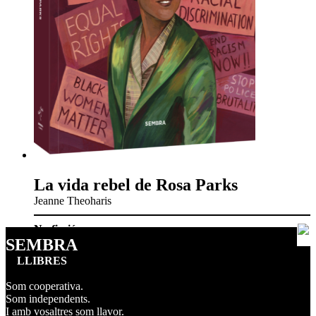
La vida rebel de Rosa Parks
Jeanne Theoharis
No-ficció
SEMBRA
LLIBRES
Som cooperativa.
Som independents.
I amb vosaltres som llavor.