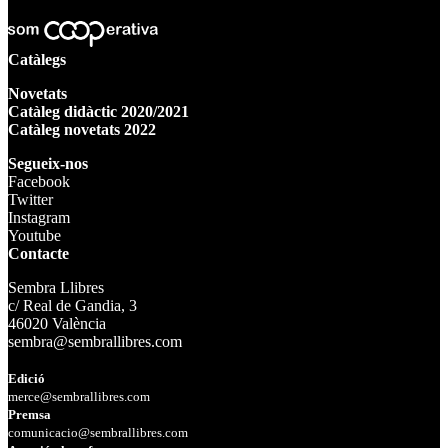
Catàlegs
Novetats
Catàleg didàctic 2020/2021
Catàleg novetats 2022
Segueix-nos
Facebook
Twitter
Instagram
Youtube
Contacte
Sembra Llibres
c/ Real de Gandia, 3
46020 València
sembra@sembrallibres.com
Edició
merce@sembrallibres.com
Premsa
comunicacio@sembrallibres.com