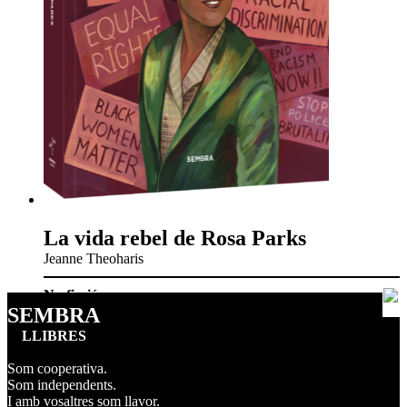
La vida rebel de Rosa Parks
Jeanne Theoharis
No-ficció
SEMBRA
LLIBRES
Som cooperativa.
Som independents.
I amb vosaltres som llavor.