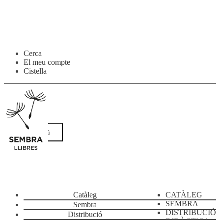
Salta
Vés
Cerca
a
al
El meu compte
navegació
contingut
Cistella
Menú
Catàleg
CATÀLEG
SEMBRA
Sembra
DISTRIBUCIÓ
Distribució