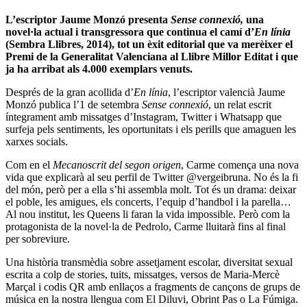
L’escriptor Jaume Monzó presenta
Sense connexió,
una
novel·la actual i transgressora que continua el camí d’
En línia
(Sembra Llibres, 2014), tot un èxit editorial que va merèixer el
Premi de la Generalitat Valenciana al Llibre Millor Editat i que
ja ha arribat als 4.000 exemplars venuts.
Després de la gran acollida d’
En línia
, l’escriptor valencià Jaume
Monzó publica l’1 de setembra
Sense connexió
, un relat escrit
íntegrament amb missatges d’Instagram, Twitter i Whatsapp que
surfeja pels sentiments, les oportunitats i els perills que amaguen les
xarxes socials.
Com en el
Mecanoscrit del segon origen
, Carme comença una nova
vida que explicarà al seu perfil de Twitter @vergeibruna. No és la fi
del món, però per a ella s’hi assembla molt. Tot és un drama: deixar
el poble, les amigues, els concerts, l’equip d’handbol i la parella…
Al nou institut, les Queens li faran la vida impossible. Però com la
protagonista de la novel·la de Pedrolo, Carme lluitarà fins al final
per sobreviure.
Una història transmèdia sobre assetjament escolar, diversitat sexual
escrita a colp de stories, tuits, missatges, versos de Maria-Mercè
Marçal i codis QR amb enllaços a fragments de cançons de grups de
música en la nostra llengua com El Diluvi, Obrint Pas o La Fúmiga.