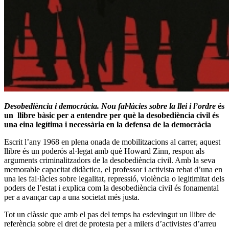
Desobediència i democràcia. Nou fal·làcies sobre la llei
i l’ordre
és
un
llibre bàsic per a entendre per què la desobediència civil és
una
eina legítima i necessària en la defensa de la democràcia
Escrit l’any 1968 en plena onada de mobilitzacions al carrer, aquest
llibre és un poderós al·legat amb què Howard Zinn, respon als
arguments criminalitzadors de la desobediència civil. Amb la seva
memorable capacitat didàctica, el professor i activista rebat d’una en
una les fal·làcies sobre legalitat, repressió, violència o legitimitat dels
poders de l’estat i explica com la desobediència civil és fonamental
per a avançar cap a una societat més justa.
Tot un clàssic que amb el pas del temps ha esdevingut un llibre de
referència sobre el dret de protesta per a milers d’activistes d’arreu