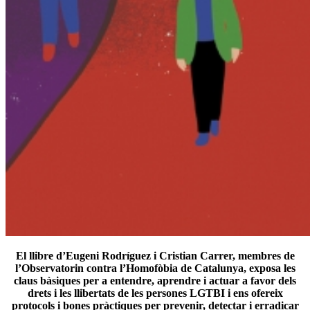
El llibre d’Eugeni Rodríguez i Cristian Carrer, membres de
l’Observatorin contra l’Homofòbia de Catalunya, exposa les
claus bàsiques per a entendre, aprendre i actuar a favor dels
drets i les llibertats de les persones LGTBI i ens ofereix
protocols i bones pràctiques per prevenir, detectar i erradicar