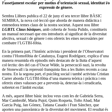
l’assetjament escolar per motius d’orientació sexual, identitat i/o
expressió de gènere.
Sembra Llibres publica el 22 de juny el seu tercer llibre BÀSIC
SEMBRA, la nova col·lecció que aborda de manera didàctica i
entenedora temes claus de la nostra societat. Aquest nou llibre
LGBTI. Claus bàsiques
, amb coberta de Sonia Pulido, constitueix
un manual necessari que ens introdueix al significat de la diversitat
afectiva, sexual i de gènere i ens ofereix les eines necessàries per
combatre l’LGTBI-fòbia.
En la primera part, l’històric activista i president de l’Observatori
contra l’Homofòbia de Catalunya, Eugeni Rodríguez, explica d’una
manera resumida els episodis més destacats de la lluita d’aquest
col·lectiu: des del cas d’Oscar Wilde, la persecució nazi, la revolta
de Stonewall i la repressió franquista fins a les lluites recents a casa
nostra. En la segona part, el psicòleg social i també activista Cristian
Carrer aborda l’LGTBI-fòbia d’una manera teòrica i pràctica i ens
ofereix eines valuoses per a prevenir-la, detectar-la i erradicarla,
sobretot en l’àmbit escolar.
A més, aquest llibre bàsic inclou veus com les de Gabriela Serra,
Mar Cambrollé, Maria Pujol, Quim Roqueta, Toño Abad, Mar
Garcia Puig, Jan Gómez, Tatiana Casado i Fran Sánchez, que
aporten una panoràmica de la diversitat del moviment. El resultat és