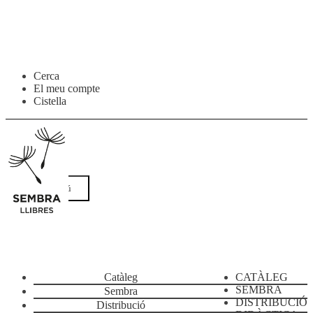
Salta
Vés
Cerca
a
al
El meu compte
navegació
contingut
Cistella
Menú
Catàleg
CATÀLEG
SEMBRA
Sembra
DISTRIBUCIÓ
Distribució