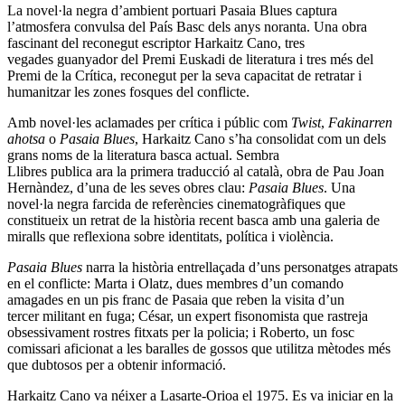
La novel·la negra d’ambient portuari Pasaia Blues captura
l’atmosfera convulsa del País Basc dels anys noranta. Una obra
fascinant del reconegut escriptor Harkaitz Cano, tres
vegades guanyador del Premi Euskadi de literatura i tres més del
Premi de la Crítica, reconegut per la seva capacitat de retratar i
humanitzar les zones fosques del conflicte.
Amb novel·les aclamades per crítica i públic com
Twist
,
Fakinarren
ahotsa
o
Pasaia Blues
, Harkaitz Cano s’ha consolidat com un dels
grans noms de la literatura basca actual. Sembra
Llibres publica ara la primera traducció al català, obra de Pau Joan
Hernàndez, d’una de les seves obres clau:
Pasaia Blues
. Una
novel·la negra farcida de referències cinematogràfiques que
constitueix un retrat de la història recent basca amb una galeria de
miralls que reflexiona sobre identitats, política i violència.
Pasaia Blues
narra la història entrellaçada d’uns personatges atrapats
en el conflicte: Marta i Olatz, dues membres d’un comando
amagades en un pis franc de Pasaia que reben la visita d’un
tercer militant en fuga; César, un expert fisonomista que rastreja
obsessivament rostres fitxats per la policia; i Roberto, un fosc
comissari aficionat a les baralles de gossos que utilitza mètodes més
que dubtosos per a obtenir informació.
Harkaitz Cano va néixer a Lasarte-Orioa el 1975. Es va iniciar en la