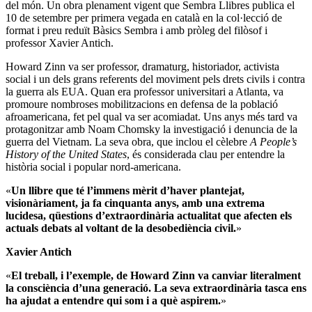
del món. Un obra plenament vigent que Sembra Llibres publica el
10 de setembre per primera vegada en català en la col·lecció de
format i preu reduït Bàsics Sembra i amb pròleg del filòsof i
professor Xavier Antich.
Howard Zinn va ser professor, dramaturg, historiador, activista
social i un dels grans referents del moviment pels drets civils i contra
la guerra als EUA. Quan era professor universitari a Atlanta, va
promoure nombroses mobilitzacions en defensa de la població
afroamericana, fet pel qual va ser acomiadat. Uns anys més tard va
protagonitzar amb Noam Chomsky la investigació i denuncia de la
guerra del Vietnam. La seva obra, que inclou el cèlebre
A People’s
History of the United States
, és considerada clau per entendre la
història social i popular nord-americana.
«
Un llibre que té l’immens mèrit d’haver plantejat,
visionàriament, ja fa cinquanta anys, amb una extrema
lucidesa, qüestions d’extraordinària actualitat que afecten els
actuals debats al voltant de la desobediència civil.
»
Xavier Antich
«
El treball, i l’exemple, de Howard Zinn va canviar literalment
la consciència d’una generació. La seva extraordinària tasca ens
ha ajudat a entendre qui som i a què aspirem.
»