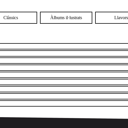
Clàssics
Àlbums il·lustrats
Llavor