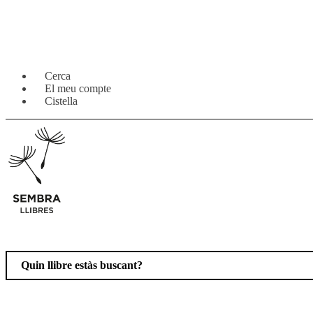
Salta
Vés
Cerca
a
al
El meu compte
navegació
contingut
Cistella