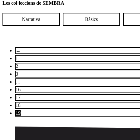
Les col·leccions de SEMBRA
Narrativa
Bàsics
←
1
2
3
…
16
17
18
19