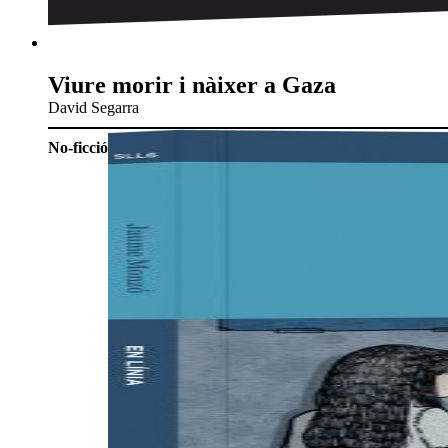
Viure morir i nàixer a Gaza
David Segarra
No-ficció