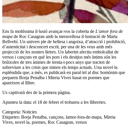
Ens fa moltíssima il·lusió avançar-vos la coberta de
L’amor fora de
mapa
de
Roc Casagran
amb la meravellosa il·lustració de Marta
Bellvehí. Un univers ple de bellesa i angoixa, d’atracció i prohibició,
d’autenticitat i desconcert escrit, per una de les veus amb més
projecció de les nostres lletres. Un laberint afectiu embolcallat de
versos i cançons en què les pors i els desitjos més íntims són les
brúixoles de tres ànimes de trenta-i-pocs anys que tracten de
sobreviure a les crisis que minen els temps actuals. Una novel·la
esplèndida que, a més, es publicarà en paral·lel al disc homònim que
preparen Borja Penalba i Mireia Vives basat en poemes que
apareixen al llibre.
Us captivarà des de la primera pàgina.
Apunteu la data: el 18 de febrer el trobareu a les llibreries.
Categoria:
Noticies
Etiquetes:
Borja Penalba
,
cançons
,
lamor-fora-de-mapa
,
Mireia
Vives
,
novel·la
,
poemes
,
Roc Casagran
,
versos