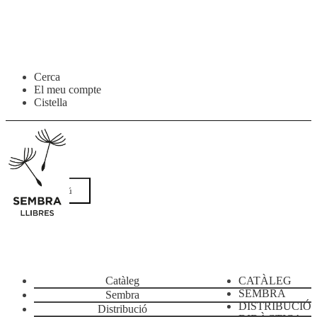
Salta
Vés
Cerca
a
al
El meu compte
navegació
contingut
Cistella
Menú
Catàleg
CATÀLEG
SEMBRA
Sembra
DISTRIBUCIÓ
Distribució