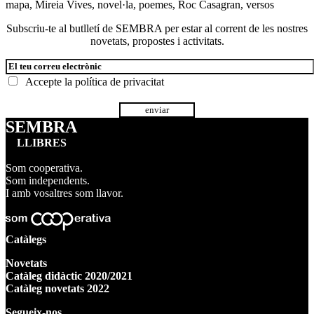
mapa
,
Mireia Vives
,
novel·la
,
poemes
,
Roc Casagran
,
versos
Subscriu-te al butlletí de SEMBRA per estar al corrent de les nostres
novetats, propostes i activitats.
Accepte la
política de privacitat
SEMBRA
LLIBRES
Som cooperativa.
Som independents.
I amb vosaltres som llavor.
Catàlegs
Novetats
Catàleg didàctic 2020/2021
Catàleg novetats 2022
Segueix-nos