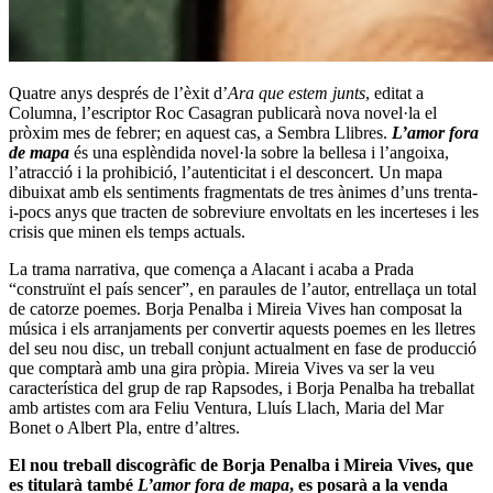
Quatre anys després de l’èxit d’
Ara que estem junts
, editat a
Columna, l’escriptor
Roc Casagran
publicarà nova novel·la el
pròxim mes de febrer; en aquest cas, a Sembra Llibres.
L’amor fora
de mapa
és una esplèndida novel·la sobre la bellesa i l’angoixa,
l’atracció i la prohibició, l’autenticitat i el desconcert. Un mapa
dibuixat amb els sentiments fragmentats de tres ànimes d’uns trenta-
i-pocs anys que tracten de sobreviure envoltats en les incerteses i les
crisis que minen els temps actuals.
La trama narrativa, que comença a Alacant i acaba a Prada
“construïnt el país sencer”, en paraules de l’autor, entrellaça un total
de catorze poemes. Borja Penalba i Mireia Vives han composat la
música i els arranjaments per convertir aquests poemes en les lletres
del seu nou disc, un treball conjunt actualment en fase de producció
que comptarà amb una gira pròpia. Mireia Vives va ser la veu
característica del grup de rap Rapsodes, i Borja Penalba ha treballat
amb artistes com ara
Feliu Ventura
,
Lluís Llach
,
Maria del Mar
Bonet
o Albert Pla, entre d’altres.
El nou treball discogràfic de Borja Penalba i Mireia Vives, que
es titularà també
L’amor fora de mapa
, es posarà a la venda