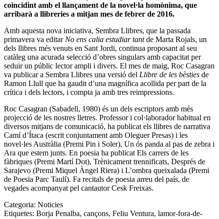
coincidint amb el llançament de la novel·la homònima, que
arribarà a llibreries a mitjan mes de febrer de 2016.
Amb aquesta nova iniciativa, Sembra Llibres, que la passada
primavera va editar
No ens calia estudiar tant
de Marta Rojals, un
dels llibres més venuts en Sant Jordi, continua proposant al seu
catàleg una acurada selecció d’obres singulars amb capacitat per
seduir un públic lector ampli i divers. El mes de maig, Roc Casagran
va publicar a Sembra Llibres una versió del
Llibre de les bèsties
de
Ramon Llull que ha gaudit d’una magnífica acollida per part de la
crítica i dels lectors, i compta ja amb tres reimpressions.
Roc Casagran
(Sabadell, 1980) és un dels escriptors amb més
projecció de les nostres lletres. Professor i col·laborador habitual en
diversos mitjans de comunicació, ha publicat els llibres de narrativa
Camí d’Ítaca (escrit conjuntament amb Oleguer Presas) i les
novel·les Austràlia (Premi Pin i Soler), Un ós panda al pas de zebra i
Ara que estem junts. En poesia ha publicat Els carrers de les
fàbriques (Premi Martí Dot), Trènicament trennificats, Després de
Sarajevo (Premi Miquel Àngel Riera) i L’ombra queixalada (Premi
de Poesia Parc Taulí). Fa recitals de poesia arreu del país, de
vegades acompanyat pel cantautor Cesk Freixas.
Categoria:
Noticies
Etiquetes:
Borja Penalba
,
cançons
,
Feliu Ventura
,
lamor-fora-de-