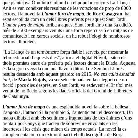
que plantejava Òmnium Cultural en el popular concurs
La Llança
.
Anit es van conèixer els resultats de les votacions de prop de 8000
lectors, i la novel·la
L’amor fora de mapa
, de
Roc Casagran
, ha
estat escollida com un dels llibres preferits per aquest Sant Jordi.
L’amor fora de mapa
arriba a aquest Sant Jordi amb una 3a edició,
més de 2500 exemplars venuts i una forta repercussió en mitjans de
comunicació i en xarxes socials, on ha rebut l’elogi de nombrosos
lectors i llibreters.
“La Llança és un termòmetre força fiable i serveix per mesurar la
febre editorial d’aquests dies”,
afirma el digital Núvol
, i situa els
títols premiats entre els preferits pels lectors durant la Diada. Aquesta
és la segona vegada que una llavor editorial de Sembra Llibres
resulta destacada amb aquest guardó: en 2015,
No ens calia estudiar
tant
, de
Marta Rojals
, va ser seleccionada en la categoria de no
ficció i pocs dies després, en Sant Jordi, va esdevenir el 3r títol més
venut de no ficció segons les dades oficials del Gremi de Llibreters
de Catalunya.
L’amor fora de mapa
és una esplèndida novel·la sobre la bellesa i
l’angoixa, l’atracció i la prohibició, l’autenticitat i el desconcert. Un
mapa dibuixat amb els sentiments fragmentats de tres ànimes d’uns
trenta-i-pocs anys que tracten de sobreviure envoltats en les
incerteses i les crisis que minen els temps actuals. La novel·la es
complementa amb
un extraordinari treball discogràfic
de Borja