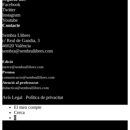
Facebook
Twitter
Instagram
Youtube
Contacte
Sembra Llibres
c/ Real de Gandia, 3
46020 València
sembra@sembrallibres.com
Edició
merce@sembrallibres.com
Premsa
comunicacio@sembrallibres.com
Atenció al professorat
didactica@sembrallibres.com
Avís Legal
Política de privacitat
El meu compte
Cerca
0