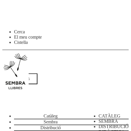
Salta
Vés
Cerca
a
al
El meu compte
navegació
contingut
Cistella
Menú
Catàleg
CATÀLEG
SEMBRA
Sembra
DISTRIBUCIÓ
Distribució