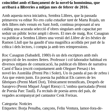
coincidint amb el llançament de la novel·la homònima, que
arribarà a llibreries a mitjan mes de febrer de 2016.
Amb aquesta nova iniciativa, Sembra Llibres, que la passada
primavera va editar
No ens calia estudiar tant
de Marta Rojals, un
dels llibres més venuts en Sant Jordi, continua proposant al seu
catàleg una acurada selecció d’obres singulars amb capacitat per
seduir un públic lector ampli i divers. El mes de maig, Roc Casagran
va publicar a Sembra Llibres una versió del
Llibre de les bèsties
de
Ramon Llull que ha gaudit d’una magnífica acollida per part de la
crítica i dels lectors, i compta ja amb tres reimpressions.
Roc Casagran
(Sabadell, 1980) és un dels escriptors amb més
projecció de les nostres lletres. Professor i col·laborador habitual en
diversos mitjans de comunicació, ha publicat els llibres de narrativa
Camí d’Ítaca (escrit conjuntament amb Oleguer Presas) i les
novel·les Austràlia (Premi Pin i Soler), Un ós panda al pas de zebra i
Ara que estem junts. En poesia ha publicat Els carrers de les
fàbriques (Premi Martí Dot), Trènicament trennificats, Després de
Sarajevo (Premi Miquel Àngel Riera) i L’ombra queixalada (Premi
de Poesia Parc Taulí). Fa recitals de poesia arreu del país, de
vegades acompanyat pel cantautor Cesk Freixas.
Categoria:
Noticies
Etiquetes:
Borja Penalba
,
cançons
,
Feliu Ventura
,
lamor-fora-de-