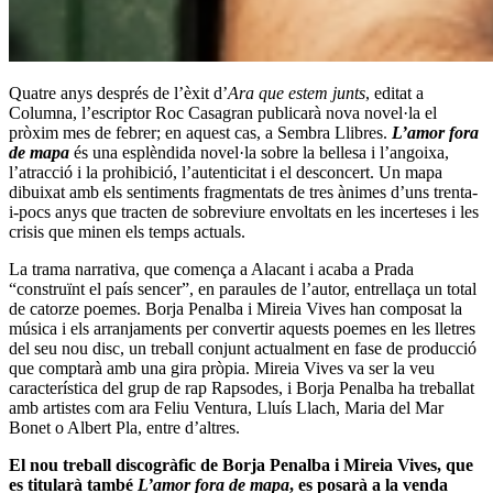
Quatre anys després de l’èxit d’
Ara que estem junts
, editat a
Columna, l’escriptor
Roc Casagran
publicarà nova novel·la el
pròxim mes de febrer; en aquest cas, a Sembra Llibres.
L’amor fora
de mapa
és una esplèndida novel·la sobre la bellesa i l’angoixa,
l’atracció i la prohibició, l’autenticitat i el desconcert. Un mapa
dibuixat amb els sentiments fragmentats de tres ànimes d’uns trenta-
i-pocs anys que tracten de sobreviure envoltats en les incerteses i les
crisis que minen els temps actuals.
La trama narrativa, que comença a Alacant i acaba a Prada
“construïnt el país sencer”, en paraules de l’autor, entrellaça un total
de catorze poemes. Borja Penalba i Mireia Vives han composat la
música i els arranjaments per convertir aquests poemes en les lletres
del seu nou disc, un treball conjunt actualment en fase de producció
que comptarà amb una gira pròpia. Mireia Vives va ser la veu
característica del grup de rap Rapsodes, i Borja Penalba ha treballat
amb artistes com ara
Feliu Ventura
,
Lluís Llach
,
Maria del Mar
Bonet
o Albert Pla, entre d’altres.
El nou treball discogràfic de Borja Penalba i Mireia Vives, que
es titularà també
L’amor fora de mapa
, es posarà a la venda