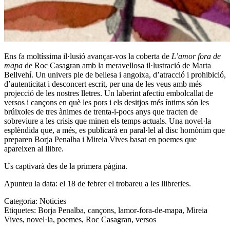
Ens fa moltíssima il·lusió avançar-vos la coberta de
L’amor fora de
mapa
de
Roc Casagran
amb la meravellosa il·lustració de Marta
Bellvehí. Un univers ple de bellesa i angoixa, d’atracció i prohibició,
d’autenticitat i desconcert escrit, per una de les veus amb més
projecció de les nostres lletres. Un laberint afectiu embolcallat de
versos i cançons en què les pors i els desitjos més íntims són les
brúixoles de tres ànimes de trenta-i-pocs anys que tracten de
sobreviure a les crisis que minen els temps actuals. Una novel·la
esplèndida que, a més, es publicarà en paral·lel al disc homònim que
preparen Borja Penalba i Mireia Vives basat en poemes que
apareixen al llibre.
Us captivarà des de la primera pàgina.
Apunteu la data: el 18 de febrer el trobareu a les llibreries.
Categoria:
Noticies
Etiquetes:
Borja Penalba
,
cançons
,
lamor-fora-de-mapa
,
Mireia
Vives
,
novel·la
,
poemes
,
Roc Casagran
,
versos