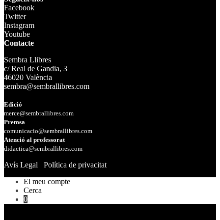
Facebook
Twitter
Instagram
Youtube
Contacte
Sembra Llibres
c/ Real de Gandia, 3
46020 València
sembra@sembrallibres.com
Edició
merce@sembrallibres.com
Premsa
comunicacio@sembrallibres.com
Atenció al professorat
didactica@sembrallibres.com
Avís Legal
Política de privacitat
El meu compte
Cerca
0