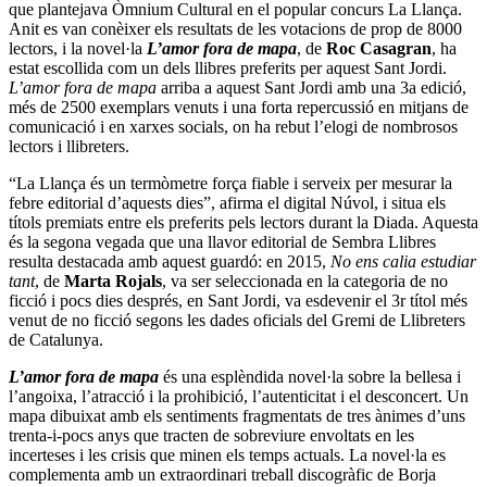
que plantejava Òmnium Cultural en el popular concurs
La Llança
.
Anit es van conèixer els resultats de les votacions de prop de 8000
lectors, i la novel·la
L’amor fora de mapa
, de
Roc Casagran
, ha
estat escollida com un dels llibres preferits per aquest Sant Jordi.
L’amor fora de mapa
arriba a aquest Sant Jordi amb una 3a edició,
més de 2500 exemplars venuts i una forta repercussió en mitjans de
comunicació i en xarxes socials, on ha rebut l’elogi de nombrosos
lectors i llibreters.
“La Llança és un termòmetre força fiable i serveix per mesurar la
febre editorial d’aquests dies”,
afirma el digital Núvol
, i situa els
títols premiats entre els preferits pels lectors durant la Diada. Aquesta
és la segona vegada que una llavor editorial de Sembra Llibres
resulta destacada amb aquest guardó: en 2015,
No ens calia estudiar
tant
, de
Marta Rojals
, va ser seleccionada en la categoria de no
ficció i pocs dies després, en Sant Jordi, va esdevenir el 3r títol més
venut de no ficció segons les dades oficials del Gremi de Llibreters
de Catalunya.
L’amor fora de mapa
és una esplèndida novel·la sobre la bellesa i
l’angoixa, l’atracció i la prohibició, l’autenticitat i el desconcert. Un
mapa dibuixat amb els sentiments fragmentats de tres ànimes d’uns
trenta-i-pocs anys que tracten de sobreviure envoltats en les
incerteses i les crisis que minen els temps actuals. La novel·la es
complementa amb
un extraordinari treball discogràfic
de Borja