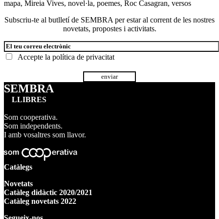
mapa
,
Mireia Vives
,
novel·la
,
poemes
,
Roc Casagran
,
versos
Subscriu-te al butlletí de SEMBRA per estar al corrent de les nostres
novetats, propostes i activitats.
Accepte la
política de privacitat
SEMBRA
LLIBRES
Som cooperativa.
Som independents.
I amb vosaltres som llavor.
Catàlegs
Novetats
Catàleg didàctic 2020/2021
Catàleg novetats 2022
Segueix-nos