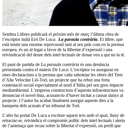
Sembra Llibres publicarà el pròxim més de març l’última obra de
l’escriptor italià Erri De Luca:
La paraula contrària
. El llibre, que
està tenint una enorme repercussió tant al seu país com en
la premsa
europea
, és un al·legat a favor de la llibertat d’expressió i una
reivindicació del deure dels intel·lectuals de donar veu a qui no la té.
El punt de partida de
La paraula contrària
és una denúncia
presentada contra el mateix De Luca: L’escriptor va assegurar en
unes
declaracions a la premsa
que calia sabotejar les obres del Tren
d’Alta Velocitat Lió-Torí, un projecte que ha rebut una forta
contestació social especialment al nord d’Itàlia pel seu greu impacte
mediambiental. L’empresa constructora d’aquesta infraestructura va
denunciar el novel·lista, acusant-lo d’haver incitat a causar danys al
projecte. I l’autor ha acabat finalment assegut aquests dies a la
banqueta dels acusats d’un tribunal de Torí.
L’afer ha portat De Luca a escriure aquest text amb el qual, lluny de
retractar-se, reivindica el compromís polític dels intel·lectuals i alerta
de l’amenaça que recau sobre la llibertat d’expressió, un perill que