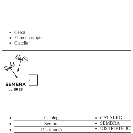
Salta
Vés
Cerca
a
al
El meu compte
navegació
contingut
Cistella
Menú
Catàleg
CATÀLEG
SEMBRA
Sembra
DISTRIBUCIÓ
Distribució