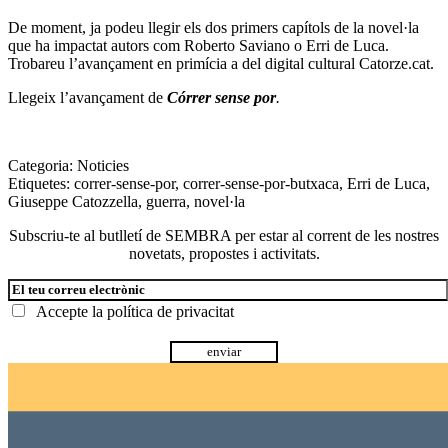
De moment, j
a podeu llegir els dos primers capítols de la novel·la
que ha impactat autors com Roberto Saviano o Erri de Luca.
Trobareu l’avançament en primícia a del digital cultural
Catorze.cat
.
Llegeix l’avançament de
Córrer sense por
.
Categoria:
Noticies
Etiquetes:
correr-sense-por
,
correr-sense-por-butxaca
,
Erri de Luca
,
Giuseppe Catozzella
,
guerra
,
novel·la
Subscriu-te al butlletí de SEMBRA per estar al corrent de les nostres
novetats, propostes i activitats.
Accepte la
política de privacitat