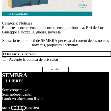
Categoria:
Noticies
Etiquetes:
correr-sense-por
,
correr-sense-por-butxaca
,
Erri de Luca
,
Giuseppe Catozzella
,
guerra
,
novel·la
Subscriu-te al butlletí de SEMBRA per estar al corrent de les nostres
novetats, propostes i activitats.
Accepte la
política de privacitat
SEMBRA
LLIBRES
Som cooperativa.
Som independents.
I amb vosaltres som llavor.