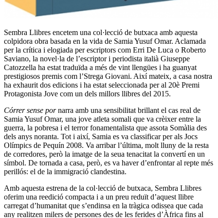
Sembra Llibres encetem una col·lecció de butxaca amb aquesta
colpidora obra basada en la vida de Samia Yusuf Omar. Aclamada
per la crítica i elogiada per escriptors com Erri De Luca o Roberto
Saviano, la novel·la de l’escriptor i periodista italià Giuseppe
Catozzella ha estat traduïda a més de vint llengües i ha guanyat
prestigiosos premis com l’Strega Giovani. Així mateix, a casa nostra
ha exhaurit dos edicions i ha estat seleccionada per al 20è Premi
Protagonista Jove com un dels millors llibres del 2015.
Córrer sense por
narra amb una sensibilitat brillant el cas real de
Samia Yusuf Omar, una jove atleta somali que va crèixer entre la
guerra, la pobresa i el terror fonamentalista que assota Somàlia des
dels anys noranta. Tot i així, Samia es va classificar per als Jocs
Olímpics de Pequín 2008. Va arribar l’última, molt lluny de la resta
de corredores, però la imatge de la seua tenacitat la convertí en un
símbol. De tornada a casa, però, es va haver d’enfrontar al repte més
perillós: el de la immigració clandestina.
Amb aquesta estrena de la col·lecció de butxaca, Sembra Llibres
oferim una reedició compacta i a un preu reduït d’aquest llibre
carregat d’humanitat que s’endinsa en la tràgica odissea que cada
any realitzen milers de persones des de les ferides d’Àfrica fins al