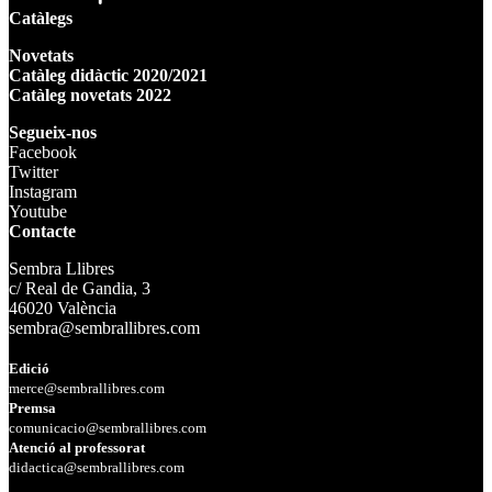
Catàlegs
Novetats
Catàleg didàctic 2020/2021
Catàleg novetats 2022
Segueix-nos
Facebook
Twitter
Instagram
Youtube
Contacte
Sembra Llibres
c/ Real de Gandia, 3
46020 València
sembra@sembrallibres.com
Edició
merce@sembrallibres.com
Premsa
comunicacio@sembrallibres.com
Atenció al professorat
didactica@sembrallibres.com