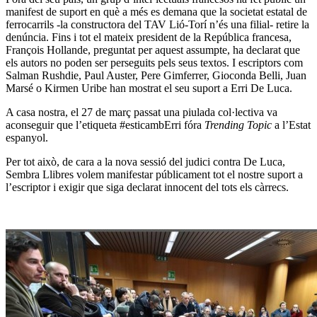
manifest de suport en què a més es demana que la societat estatal de
ferrocarrils -la constructora del TAV Lió-Torí n’és una filial- retire la
denúncia. Fins i tot el mateix president de la República francesa,
François Hollande, preguntat per aquest assumpte, ha declarat que
els autors no poden ser perseguits pels seus textos. I escriptors com
Salman Rushdie, Paul Auster, Pere Gimferrer, Gioconda Belli, Juan
Marsé o Kirmen Uribe han mostrat el seu suport a Erri De Luca.
A casa nostra, el 27 de març passat una piulada col·lectiva va
aconseguir que l’etiqueta #esticambErri fóra
Trending Topic
a l’Estat
espanyol.
Per tot això, de cara a la nova sessió del judici contra De Luca,
Sembra Llibres volem manifestar públicament tot el nostre suport a
l’escriptor i exigir que siga declarat innocent del tots els càrrecs.