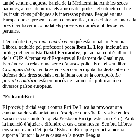
també sentim a aquesta banda de la Mediterrània. Amb les seues
paraules, a més, denuncia els abusos del poder i el sotmetiment de
les institucions públiques als interessos privats. Perquè en una
Europa que es presenta com a democràtica, un escriptor pot anar a la
presó per haver incomodat els poderosos només amb les seues
paraules.
L’edició de
La paraula contrària
en què està treballant Sembra
Llibres, traduïda pel professor i poeta
Iban L. Llop
, inclourà un
pròleg del periodista
David Fernàndez
, qui actualment és diputat
de la CUP-Alternativa d’Esquerres al Parlament de Catalunya.
Fernàndez va relatar una sèrie d’abusos policials en el seu llibre
Cròniques del 6
, i en la seua tasca com a diputat ha destacat en la
defensa dels drets socials i en la lluita contra la corrupció.
La
paraula contrària
està en procés de traducció i publicació en
diversos països europeus.
#EsticambErri
El procés judicial seguit contra Erri De Luca ha provocat una
campanya de solidaritat amb l’escriptor que s’ha fet visible en les
xarxes socials amb l’etiqueta #iostoconErri (jo estic amb Erri). Amb
la intenció d’ajudar a difondre el cas a casa nostra, Sembra Llibres
ens sumem amb l’etiqueta #EsticambErri, que permetrà mostrar
suport a l’autor i la seua causa en la nostra llengua.