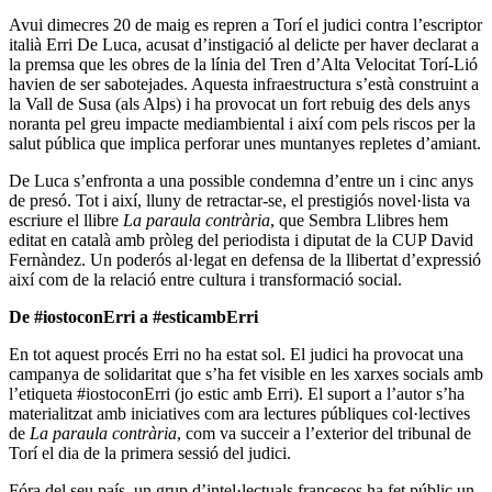
Avui dimecres 20 de maig es repren a Torí el judici contra l’escriptor
italià Erri De Luca, acusat d’instigació al delicte per haver declarat a
la premsa que les obres de la línia del Tren d’Alta Velocitat Torí-Lió
havien de ser sabotejades. Aquesta infraestructura s’està construint a
la Vall de Susa (als Alps) i ha provocat un fort rebuig des dels anys
noranta pel greu impacte mediambiental i així com pels riscos per la
salut pública que implica perforar unes muntanyes repletes d’amiant.
De Luca s’enfronta a una possible condemna d’entre un i cinc anys
de presó. Tot i així, lluny de retractar-se, el prestigiós novel·lista va
escriure el llibre
La paraula contrària
, que Sembra Llibres hem
editat en català amb pròleg del periodista i diputat de la CUP David
Fernàndez. Un poderós al·legat en defensa de la llibertat d’expressió
així com de la relació entre cultura i transformació social.
De #iostoconErri a #esticambErri
En tot aquest procés Erri no ha estat sol. El judici ha provocat una
campanya de solidaritat que s’ha fet visible en les xarxes socials amb
l’etiqueta #iostoconErri (jo estic amb Erri). El suport a l’autor s’ha
materialitzat amb iniciatives com ara lectures públiques col·lectives
de
La paraula contrària
, com va succeir a l’exterior del tribunal de
Torí el dia de la primera sessió del judici.
Fóra del seu país, un grup d’intel·lectuals francesos ha fet públic un