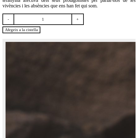
teranyina afectiva dels seus protagonistes per parlar-nos de les
vivències i les absències que ens han fet qui som.
quantitat
de
Totes
Afegeix a la cistella
les
cançons
parlen
de
tu