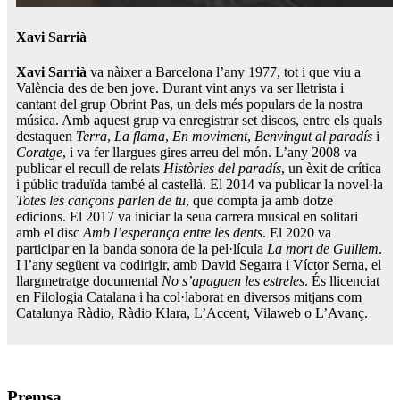
Xavi Sarrià
Xavi Sarrià
va nàixer a Barcelona l’any 1977, tot i que viu a
València des de ben jove. Durant vint anys va ser lletrista i
cantant del grup Obrint Pas, un dels més populars de la nostra
música. Amb aquest grup va enregistrar set discos, entre els quals
destaquen
Terra
,
La
flama
,
En moviment
,
Benvingut
al paradís
i
Coratge
, i va fer llargues gires arreu del món. L’any 2008 va
publicar el recull de relats
Històries del paradís
, un èxit de crítica
i públic traduïda també al castellà. El 2014 va publicar la novel·la
Totes les cançons parlen de tu
, que compta ja amb dotze
edicions. El 2017 va iniciar la seua carrera musical en solitari
amb el disc
Amb l’esperança entre les dents
. El 2020 va
participar en la banda sonora de la pel·lícula
La mort de Guillem
.
I l’any següent va codirigir, amb David Segarra i Víctor Serna, el
llargmetratge documental
No s’apaguen les estreles
. És llicenciat
en Filologia Catalana i ha col·laborat en diversos mitjans com
Catalunya Ràdio, Ràdio Klara, L’Accent, Vilaweb o L’Avanç.
Premsa