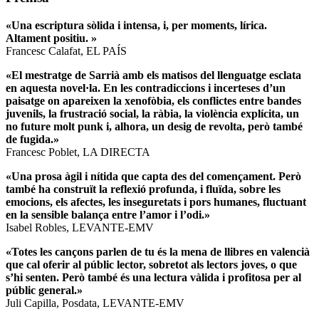
«Una escriptura sòlida i intensa, i, per moments, lírica.
Altament positiu. »
Francesc Calafat, EL PAÍS
«El mestratge de Sarrià amb els matisos del llenguatge esclata
en aquesta novel·la. En les contradiccions i incerteses d’un
paisatge on apareixen la xenofòbia, els conflictes entre bandes
juvenils, la frustració social, la ràbia, la violència explícita, un
no future molt punk i, alhora, un desig de revolta, però també
de fugida.»
Francesc Poblet, LA DIRECTA
«Una prosa àgil i nítida que capta des del començament. Però
també ha construït la reflexió profunda, i fluïda, sobre les
emocions, els afectes, les inseguretats i pors humanes, fluctuant
en la sensible balança entre l’amor i l’odi.»
Isabel Robles, LEVANTE-EMV
«Totes les cançons parlen de tu és la mena de llibres en valencià
que cal oferir al públic lector, sobretot als lectors joves, o que
s’hi senten. Però també és una lectura vàlida i profitosa per al
públic general.»
Juli Capilla, Posdata, LEVANTE-EMV