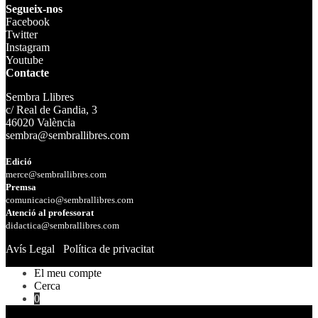
Segueix-nos
Facebook
Twitter
Instagram
Youtube
Contacte
Sembra Llibres
c/ Real de Gandia, 3
46020 València
sembra@sembrallibres.com
Edició
merce@sembrallibres.com
Premsa
comunicacio@sembrallibres.com
Atenció al professorat
didactica@sembrallibres.com
Avís Legal
Política de privacitat
El meu compte
Cerca
0