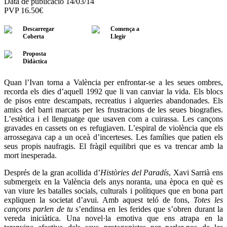
Data de publicació 14/03/14
PVP
16.50
€
Descarregar
Comença a
Coberta
Llegir
Proposta
Didàctica
Quan l’Ivan torna a València per enfrontar-se a les seues ombres,
recorda els dies d’aquell 1992 que li van canviar la vida. Els blocs
de pisos entre descampats, recreatius i alqueries abandonades. Els
amics del barri marcats per les frustracions de les seues biografies.
L’estètica i el llenguatge que usaven com a cuirassa. Les cançons
gravades en cassets on es refugiaven. L’espiral de violència que els
arrossegava cap a un oceà d’incerteses. Les famílies que patien els
seus propis naufragis. El fràgil equilibri que es va trencar amb la
mort inesperada.
Després de la gran acollida d’
Històries del Paradís
, Xavi Sarrià ens
submergeix en la València dels anys noranta, una època en què es
van viure les batalles socials, culturals i polítiques que en bona part
expliquen la societat d’avui. Amb aquest teló de fons,
Totes les
cançons parlen de tu
s’endinsa en les ferides que s’obren durant la
vereda iniciàtica. Una novel·la emotiva que ens atrapa en la