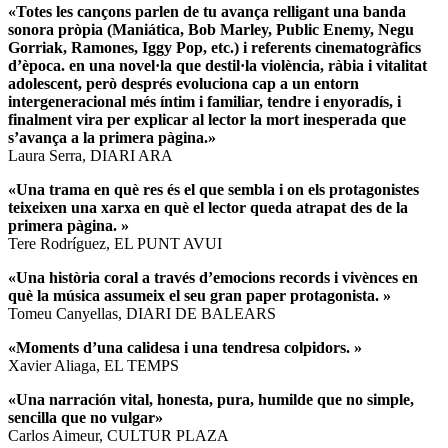
«Totes les cançons parlen de tu avança relligant una banda
sonora pròpia (Maniática, Bob Marley, Public Enemy, Negu
Gorriak, Ramones, Iggy Pop, etc.) i referents cinematogràfics
d’època. en una novel·la que destil·la violència, ràbia i vitalitat
adolescent, però després evoluciona cap a un entorn
intergeneracional més íntim i familiar, tendre i enyoradís, i
finalment vira per explicar al lector la mort inesperada que
s’avança a la primera pàgina.»
Laura Serra, DIARI ARA
«Una trama en què res és el que sembla i on els protagonistes
teixeixen una xarxa en què el lector queda atrapat des de la
primera pàgina. »
Tere Rodríguez, EL PUNT AVUI
«Una història coral a través d’emocions records i vivènces en
què la música assumeix el seu gran paper protagonista. »
Tomeu Canyellas, DIARI DE BALEARS
«Moments d’una calidesa i una tendresa colpidors. »
Xavier Aliaga, EL TEMPS
«Una narración vital, honesta, pura, humilde que no simple,
sencilla que no vulgar»
Carlos Aimeur, CULTUR PLAZA