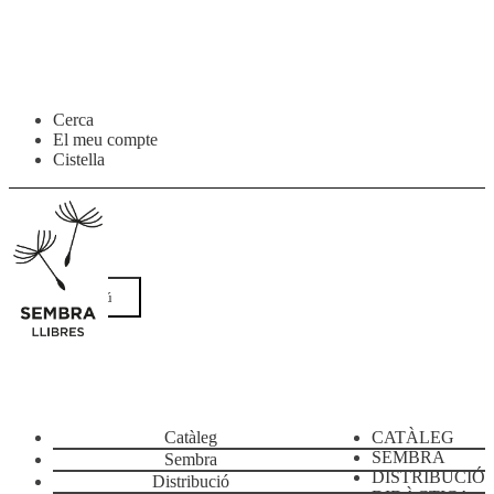
Salta
Vés
Cerca
a
al
El meu compte
navegació
contingut
Cistella
Menú
Catàleg
CATÀLEG
SEMBRA
Sembra
DISTRIBUCIÓ
Distribució