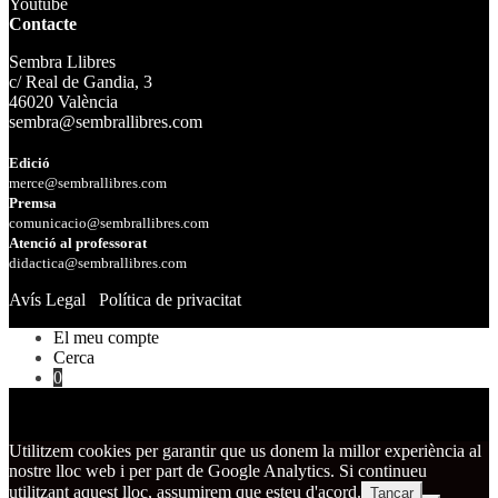
Youtube
Contacte
Sembra Llibres
c/ Real de Gandia, 3
46020 València
sembra@sembrallibres.com
Edició
merce@sembrallibres.com
Premsa
comunicacio@sembrallibres.com
Atenció al professorat
didactica@sembrallibres.com
Avís Legal
Política de privacitat
El meu compte
Cerca
0
Utilitzem cookies per garantir que us donem la millor experiència al
nostre lloc web i per part de Google Analytics. Si continueu
utilitzant aquest lloc, assumirem que esteu d'acord.
Tancar