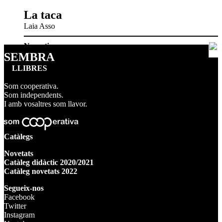
La taca
Laia Asso
Narrativa
SEMBRA
LLIBRES
Som cooperativa.
Som independents.
I amb vosaltres som llavor.
Catàlegs
Novetats
Catàleg didàctic 2020/2021
Catàleg novetats 2022
Segueix-nos
Facebook
Twitter
Instagram