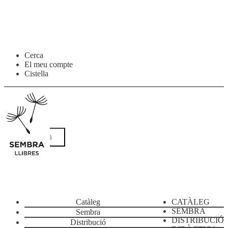
Salta
Vés
Cerca
a
al
El meu compte
navegació
contingut
Cistella
Menú
Catàleg
CATÀLEG
SEMBRA
Sembra
DISTRIBUCIÓ
Distribució