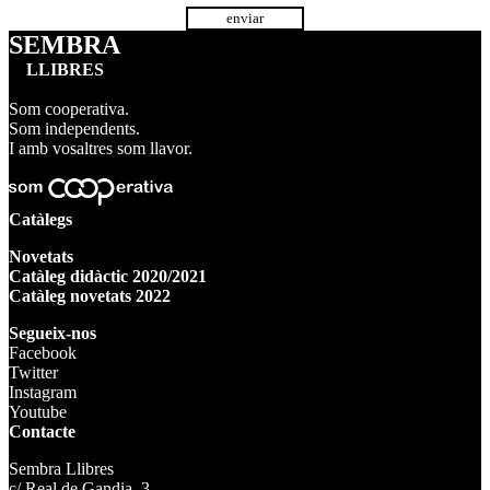
SEMBRA
LLIBRES
Som cooperativa.
Som independents.
I amb vosaltres som llavor.
Catàlegs
Novetats
Catàleg didàctic 2020/2021
Catàleg novetats 2022
Segueix-nos
Facebook
Twitter
Instagram
Youtube
Contacte
Sembra Llibres
c/ Real de Gandia, 3