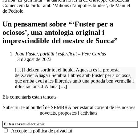
Navegació
anterior:
Pròxima
Comencem la tardor amb ‘Milions d’ampolles buides’, de Manuel
d'entrades
entrada:
de Pedrolo
Un pensament sobre “
‘Fuster per a
ociosos’, una antologia original i
imprescindible del mestre de Sueca
”
Joan Fuster, portàtil i esferificat – Pere Cardús
13 d'agost de 2023
[…] i deixen sortir tot el líquid. Aquesta és la proposta
de Xavier Aliaga i Sembra Llibres amb Fuster per a ociosos,
que arriba avui a les llibreries amb una portada ben vermella i
il·lustracions d’Aitana […]
Els comentaris estan tancats.
Subscriu-te al butlletí de SEMBRA per estar al corrent de les nostres
novetats, propostes i activitats.
Accepte la
política de privacitat