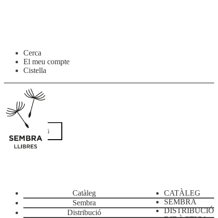
Salta
Vés
Cerca
a
al
El meu compte
navegació
contingut
Cistella
Menú
Catàleg
CATÀLEG
SEMBRA
Sembra
DISTRIBUCIÓ
Distribució