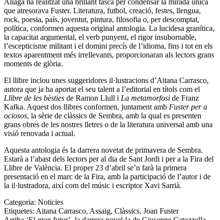
Aliaga ha realitzat una brillant tasca per condensar la mirada única
que atresorava Fuster. Literatura, futbol, creació, festes, llengua,
rock, poesia, país, joventut, pintura, filosofia o, per descomptat,
política, conformen aquesta original antologia. La lucidesa granítica,
la capacitat argumental, el verb punyent, el rigor insubornable,
l’escepticisme militant i el domini precís de l’idioma, fins i tot en els
textos aparentment més irrellevants, proporcionaran als lectors grans
moments de glòria.
El llibre inclou unes suggeridores il·lustracions d’Aitana Carrasco,
autora que ja ha aportat el seu talent a l’editorial en títols com el
Llibre de les bèsties
de Ramon Llull i
La metamorfosi
de Franz
Kafka. Aquest dos llibres conformen, juntament amb
Fuster per a
ociosos
, la sèrie de clàssics de Sembra, amb la qual es presenten
grans obres de les nostres lletres o de la literatura universal amb una
visió renovada i actual.
Aquesta antologia és la darrera novetat de primavera de Sembra.
Estarà a l’abast dels lectors per al dia de Sant Jordi i per a la Fira del
Llibre de València. El proper 23 d’abril se’n farà la primera
presentació en el marc de la Fira, amb la participació de l’autor i de
la il·lustradora, així com del músic i escriptor Xavi Sarrià.
Categoria:
Noticies
Etiquetes:
Aitana Carrasco
,
Assaig
,
Clàssics
,
Joan Fuster
Entrada
Arriba ‘El gran futur’, la darrera novel·la de Giuseppe Catozzella