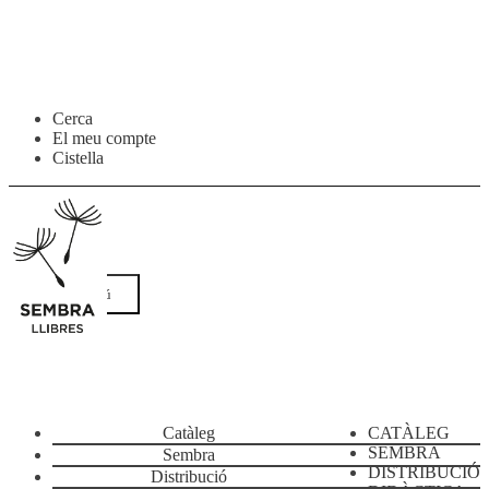
Salta
Vés
Cerca
a
al
El meu compte
navegació
contingut
Cistella
Menú
Catàleg
CATÀLEG
SEMBRA
Sembra
DISTRIBUCIÓ
Distribució