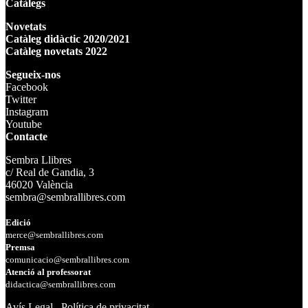
Catàlegs
Novetats
Catàleg didàctic 2020/2021
Catàleg novetats 2022
Segueix-nos
Facebook
Twitter
Instagram
Youtube
Contacte
Sembra Llibres
c/ Real de Gandia, 3
46020 València
sembra@sembrallibres.com
Edició
merce@sembrallibres.com
Premsa
comunicacio@sembrallibres.com
Atenció al professorat
didactica@sembrallibres.com
Avís Legal
Política de privacitat