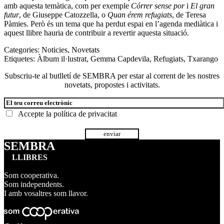
amb aquesta temàtica, com per exemple
Córrer sense por
i
El gran
futur
, de Giuseppe Catozzella, o
Quan érem refugiats
, de Teresa
Pàmies. Però és un tema que ha perdut espai en l’agenda mediàtica i
aquest llibre hauria de contribuir a revertir aquesta situació.
Categories:
Noticies
,
Novetats
Etiquetes:
Àlbum il·lustrat
,
Gemma Capdevila
,
Refugiats
,
Txarango
Subscriu-te al butlletí de SEMBRA per estar al corrent de les nostres
novetats, propostes i activitats.
Accepte la
política de privacitat
SEMBRA
LLIBRES
Som cooperativa.
Som independents.
I amb vosaltres som llavor.