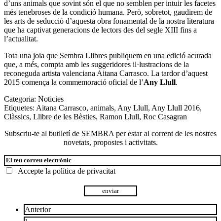
d’uns animals que sovint són el que no semblen per intuir les facetes
més tenebroses de la condició humana. Però, sobretot, gaudirem de
les arts de seducció d’aquesta obra fonamental de la nostra literatura
que ha captivat generacions de lectors des del segle XIII fins a
l’actualitat.
Tota una joia que Sembra Llibres publiquem en una edició acurada
que, a més, compta amb les suggeridores il·lustracions de la
reconeguda artista valenciana
Aitana Carrasco
. La tardor d’aquest
2015 comença la commemoració oficial de l’
Any Llull
.
Categoria:
Noticies
Etiquetes:
Aitana Carrasco
,
animals
,
Any Llull
,
Any Llull 2016
,
Clàssics
,
Llibre de les Bèsties
,
Ramon Llull
,
Roc Casagran
Subscriu-te al butlletí de SEMBRA per estar al corrent de les nostres
novetats, propostes i activitats.
Accepte la
política de privacitat
Paginació
Anterior