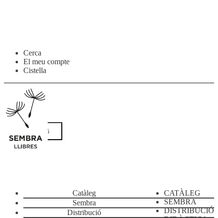
Salta
Vés
Cerca
a
al
El meu compte
navegació
contingut
Cistella
Menú
Catàleg
CATÀLEG
SEMBRA
Sembra
DISTRIBUCIÓ
Distribució