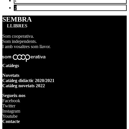
de
1
2
les
entrades
SEMBRA
LLIBRES
Som cooperativa.
Som independents.
I amb vosaltres som llavor.
Catàlegs
Novetats
Catàleg didàctic 2020/2021
Catàleg novetats 2022
Segueix-nos
Facebook
Twitter
Instagram
Youtube
Contacte