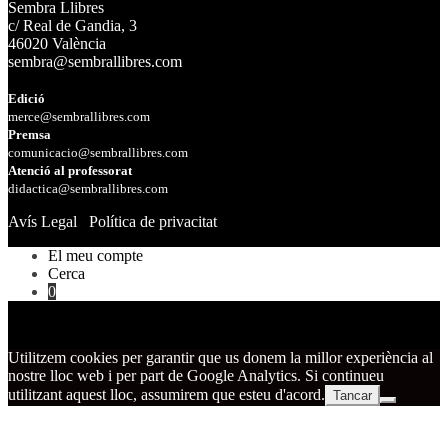
Sembra Llibres
c/ Real de Gandia, 3
46020 València
sembra@sembrallibres.com
Edició
merce@sembrallibres.com
Premsa
comunicacio@sembrallibres.com
Atenció al professorat
didactica@sembrallibres.com
Avís Legal
Política de privacitat
El meu compte
Cerca
0
Utilitzem cookies per garantir que us donem la millor experiència al
nostre lloc web i per part de Google Analytics. Si continueu
utilitzant aquest lloc, assumirem que esteu d'acord.
Tancar