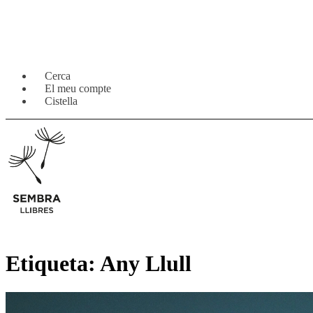
Salta
Vés
Cerca
a
al
El meu compte
navegació
contingut
Cistella
Etiqueta:
Any Llull