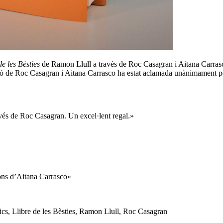
de les Bèsties
de
Ramon Llull
a través de
Roc Casagran
i Aitana Carrasc
ió de
Roc Casagran
i Aitana Carrasco ha estat aclamada unànimament per l
avés de
Roc Casagran
. Un excel·lent regal.»
ions d’Aitana Carrasco»
ics
,
Llibre de les Bèsties
,
Ramon Llull
,
Roc Casagran