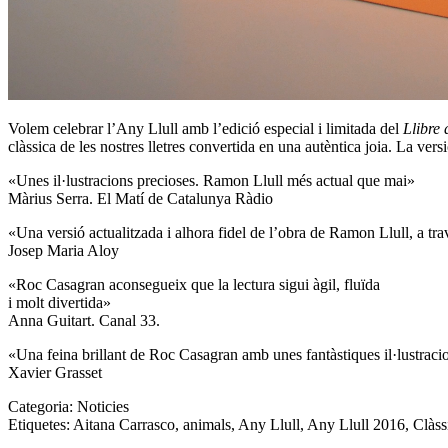
Volem celebrar l’Any Llull amb l’edició especial i limitada del
Llibre 
clàssica de les nostres lletres convertida en una autèntica joia. La vers
«Unes il·lustracions precioses.
Ramon Llull
més actual que mai»
Màrius Serra. El Matí de Catalunya Ràdio
«Una versió actualitzada i alhora fidel de l’obra de
Ramon Llull
, a tr
Josep Maria Aloy
«
Roc Casagran
aconsegueix que la lectura sigui àgil, fluïda
i molt divertida»
Anna Guitart. Canal 33.
«Una feina brillant de
Roc Casagran
amb unes fantàstiques il·lustrac
Xavier Grasset
Categoria:
Noticies
Etiquetes:
Aitana Carrasco
,
animals
,
Any Llull
,
Any Llull 2016
,
Clàss