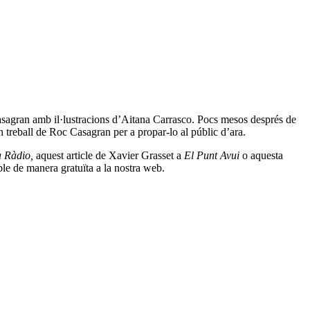
sagran
amb il·lustracions d’Aitana Carrasco. Pocs mesos després de
n treball de Roc Casagran per a propar-lo al públic d’ara.
a Ràdio,
aquest article
de Xavier Grasset a
El Punt Avui
o
aquesta
le de manera gratuïta a la nostra
web
.