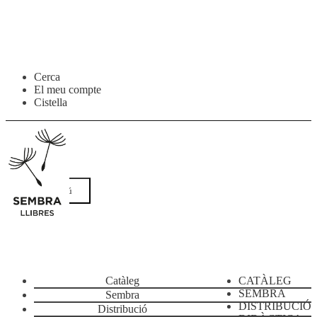
Salta
Vés
Cerca
a
al
El meu compte
navegació
contingut
Cistella
Menú
Catàleg
CATÀLEG
SEMBRA
Sembra
DISTRIBUCIÓ
Distribució