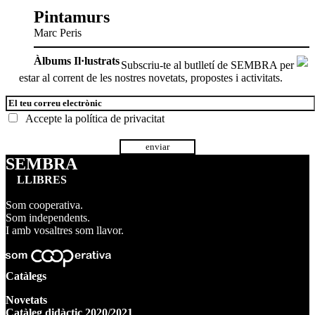
Pintamurs
Marc Peris
Àlbums Il·lustrats
Subscriu-te al butlletí de SEMBRA per
estar al corrent de les nostres novetats, propostes i activitats.
Accepte la
política de privacitat
SEMBRA
LLIBRES
Som cooperativa.
Som independents.
I amb vosaltres som llavor.
Catàlegs
Novetats
Catàleg didàctic 2020/2021