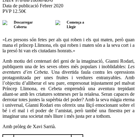
ISBN 978-84-16698-40-0
Data de publicació Febrer 2020
PVP
12.50
€
Descarregar
Comença a
Coberta
Llegir
«Les presons són fetes per als qui roben i els qui maten, però quan
mana el príncep Llimona, els qui roben i maten són a la seva cort i a
la presó hi van els ciutadans honrats.»
Amb motiu del centenari del geni de la imaginació, Gianni Rodari,
publiquem una de les seves obres més populars i inoblidables:
Les
aventures d’en Cebeta
. Una divertida faula contra les opressions
protagonitzada per unes fruites i verdures entranyables. Amb
l’objectiu d’alliberar el seu pare, empresonat injustament pel malvat
Príncep Llimona, en Cebeta emprendrà una aventura trepidant
aliant-se amb les criatures sotmeses per la reialesa. Seran capaces de
derrotar totes juntes la supèrbia del poder? Amb la seva màgia eterna
i universal, Gianni Rodari ens ofereix una lliçó emocionant sobre el
bé i el mal i el poder de l’amistat, però també una finestra per a
imaginar una societat més lliure i més justa per a tothom.
Amb pròleg de Xavi Sarrià.
quantitat