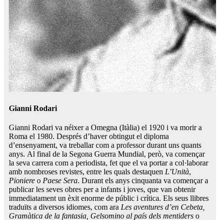
Gianni Rodari
Gianni Rodari va néixer a Omegna (Itàlia) el 1920 i va morir a
Roma el 1980. Després d’haver obtingut el diploma
d’ensenyament, va treballar com a professor durant uns quants
anys. Al final de la Segona Guerra Mundial, però, va començar
la seva carrera com a periodista, fet que el va portar a col·laborar
amb nombroses revistes, entre les quals destaquen
L’Unità
,
Pioniere
o
Paese Sera
. Durant els anys cinquanta va començar a
publicar les seves obres per a infants i joves, que van obtenir
immediatament un èxit enorme de públic i crítica. Els seus llibres
traduïts a diversos idiomes, com ara
Les
aventures d’en Cebeta,
Gramàtica de la fantasia, Gelsomino al país dels mentiders
o