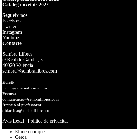
Catàleg novetats 2022
Segueix-nos
Facebook
Twitter
Instagram
Youtube
Contacte
Sembra Llibres
c/ Real de Gandia, 3
46020 València
sembra@sembrallibres.com
Edició
merce@sembrallibres.com
Premsa
comunicacio@sembrallibres.com
Atenció al professorat
didactica@sembrallibres.com
Avís Legal
Política de privacitat
El meu compte
Cerca