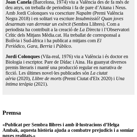
Joan Canela
(Barcelona, 1974) viu a València des de fa més de
deu anys, on treballa de periodista i fa de pare d’Aitana i Neus.
Amb Jordi Colonques va coescriure
Napalm
(Premi València
Negra 2018) i en solitari va escriure
Insubmissió! Quan joves
desarmats van derrotar un exèrcit
(Sembra Llibres). Com a
periodista ha contribuït a la creació de
La Directa
i l’Observatori
Crític dels Mitjans Mèdia.cat. Ha treballat de corresponsal a
Bolívia i Sud-àfrica i ha publicat a mitjans com
El
Periódico
,
Gara
,
Berria
i
Público
.
Jordi Colonques
(Vila-real, 1976) viu a València i és doctor en
Biologia i escriptor. Pare de Dídac i Aina. Ha guanyat diversos
premis literaris i manté una producció regular en narrativa de
ficció. Les últimes novel·les publicades són
La ciutat
aèria
(2020),
Llibre de morts
(Premi Ciutat d'Elx 2020) i
Una
íntima teràpia
(2021).
Premsa
«
Publicat per Sembra llibres i amb il·lustracions d’Helga
Ambak, aquesta història ajuda a combatre prejudicis i a somiar
noves realitats.
»