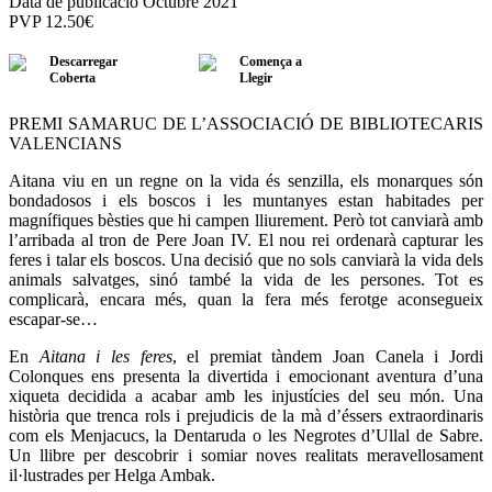
Data de publicació Octubre 2021
PVP
12.50
€
Descarregar
Comença a
Coberta
Llegir
PREMI SAMARUC DE L’ASSOCIACIÓ DE BIBLIOTECARIS
VALENCIANS
Aitana viu en un regne on la vida és senzilla, els monarques són
bondadosos i els boscos i les muntanyes estan habitades per
magnífiques bèsties que hi campen lliurement. Però tot canviarà amb
l’arribada al tron de Pere Joan IV. El nou rei ordenarà capturar les
feres i talar els boscos. Una decisió que no sols canviarà la vida dels
animals salvatges, sinó també la vida de les persones. Tot es
complicarà, encara més, quan la fera més ferotge aconsegueix
escapar-se…
En
Aitana i les feres
, el premiat tàndem Joan Canela i Jordi
Colonques ens presenta la divertida i emocionant aventura d’una
xiqueta decidida a acabar amb les injustícies del seu món. Una
història que trenca rols i prejudicis de la mà d’éssers extraordinaris
com els Menjacucs, la Dentaruda o les Negrotes d’Ullal de Sabre.
Un llibre per descobrir i somiar noves realitats meravellosament
il·lustrades per Helga Ambak.