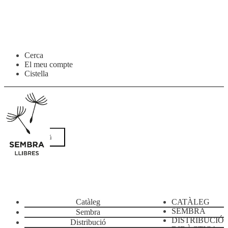
Salta
Vés
Cerca
a
al
El meu compte
navegació
contingut
Cistella
Menú
Catàleg
CATÀLEG
SEMBRA
Sembra
DISTRIBUCIÓ
Distribució