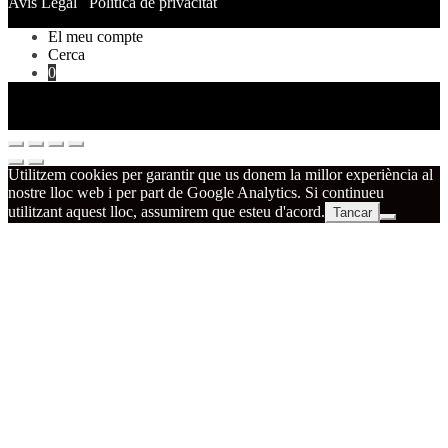
Avís Legal
Política de privacitat
El meu compte
Cerca
0
Utilitzem cookies per garantir que us donem la millor experiència al
nostre lloc web i per part de Google Analytics. Si continueu
utilitzant aquest lloc, assumirem que esteu d'acord.
Tancar