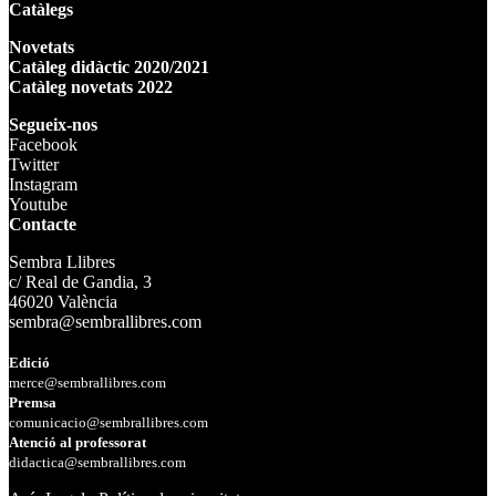
Catàlegs
Novetats
Catàleg didàctic 2020/2021
Catàleg novetats 2022
Segueix-nos
Facebook
Twitter
Instagram
Youtube
Contacte
Sembra Llibres
c/ Real de Gandia, 3
46020 València
sembra@sembrallibres.com
Edició
merce@sembrallibres.com
Premsa
comunicacio@sembrallibres.com
Atenció al professorat
didactica@sembrallibres.com