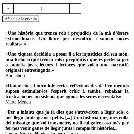
quantitat
de
Aitana
Afegeix a la cistella
i
les
feres
«Una història que trenca rols i prejudicis de la mà d’éssers
extraordinaris. Un llibre per descobrir i somiar noves
realitats. »
«Una xiqueta decidida a posar fi a les injustícies del seu món,
una història que trenca rols i prejudicis i que és perfecta per
a aquells joves lectors i lectores que volen una narració
original i entretinguda.»
Bookshop
«Donar eines i introduir certes reflexions des de ben menuts
suposa estimular-los l'esperit crític i, també, rebaixar la
frustració per un sistema que ignora les seues necessitats»
Marta Meneu
«Per a infants que ja fa dies que s'atreveixen a llegir sols, o
per llegir junts grans i petits. [...] Una història que, més enllà
del missatge que vol transmetre, no li cal gaire cosa més per
fer-nos venir ganes de llegir junts i compartir històries.»
Gerard Muixí, llibreter Poques paraules