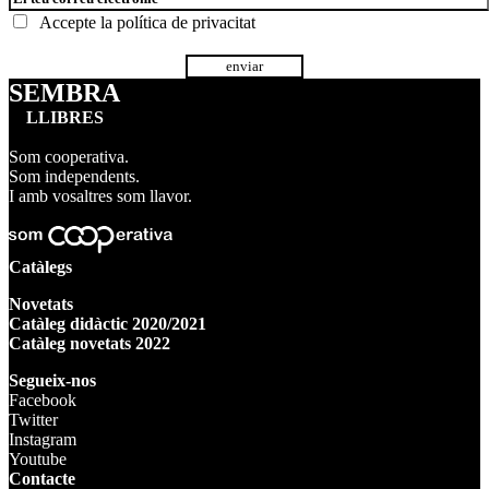
Accepte la
política de privacitat
SEMBRA
LLIBRES
Som cooperativa.
Som independents.
I amb vosaltres som llavor.
Catàlegs
Novetats
Catàleg didàctic 2020/2021
Catàleg novetats 2022
Segueix-nos
Facebook
Twitter
Instagram
Youtube
Contacte