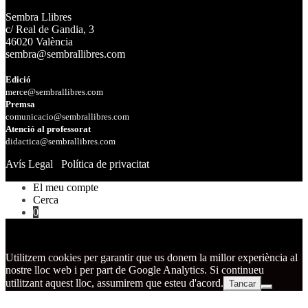
Sembra Llibres
c/ Real de Gandia, 3
46020 València
sembra@sembrallibres.com
Edició
merce@sembrallibres.com
Premsa
comunicacio@sembrallibres.com
Atenció al professorat
didactica@sembrallibres.com
Avís Legal
Política de privacitat
El meu compte
Cerca
0
Utilitzem cookies per garantir que us donem la millor experiència al
nostre lloc web i per part de Google Analytics. Si continueu
utilitzant aquest lloc, assumirem que esteu d'acord.
Tancar