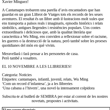
Xavier Mínguez!
A Cantamapes tro
barem una parella d’avis encantadors que han
guardat en un gran Llibrot de Viatges tots els records de les seues
aventures. El resultat és un llibre amb il·lustracions molt xules que
ens transporta a països reals i imaginaris, episodis històrics i relats
simbòlics, antigues llegendes i resistències populars. Uns contes
extraordinaris i deliciosos que, amb la qualitat literària que
caracteritza a
Wu Ming
, ens conviden a reflexionar sobre el racisme,
les guerres o la destrucció de la natura, però també sobre les proeses
quotidianes del món en què vivim.
Meravellarà i farà pensar a les personetes de casa.
Però també a vosaltres.
EL 10 NOVEMBRE A LES LLIBRERIES!
Categoria:
Noticies
Etiquetes:
cantamapes
,
infantil
,
juvenil
,
relats
,
Wu Ming
Navegació
Entrada
‘Com un record d’infantesa’, ja a les llibreries
anterior:
Pròxima
‘Una cabana a l’hivern’, una novel·la intensament colpidora
d'entrades
entrada:
Subscriu-te al butlletí de SEMBRA per estar al corrent de les nostres
novetats, propostes i activitats.