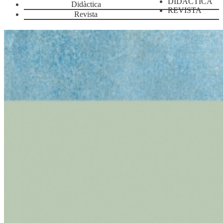
DIDÀCTICA
Didàctica
REVISTA
Revista