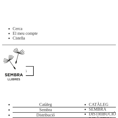
Salta
Vés
Cerca
a
al
El meu compte
navegació
contingut
Cistella
Menú
Catàleg
CATÀLEG
SEMBRA
Sembra
DISTRIBUCIÓ
Distribució