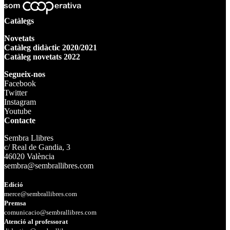
Catàlegs
Novetats
Catàleg didàctic 2020/2021
Catàleg novetats 2022
Segueix-nos
Facebook
Twitter
Instagram
Youtube
Contacte
Sembra Llibres
c/ Real de Gandia, 3
46020 València
sembra@sembrallibres.com
Edició
merce@sembrallibres.com
Premsa
comunicacio@sembrallibres.com
Atenció al professorat