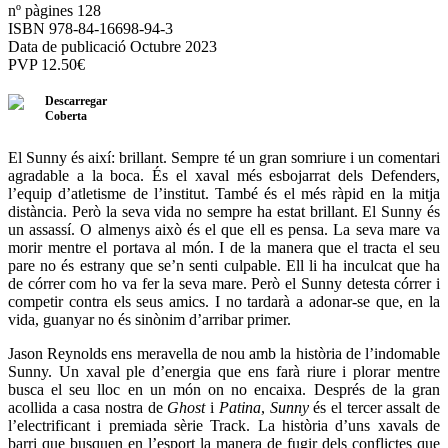
nº pàgines 128
ISBN 978-84-16698-94-3
Data de publicació Octubre 2023
PVP
12.50
€
Descarregar
Coberta
El Sunny és així: brillant. Sempre té un gran somriure i un comentari
agradable a la boca. És el xaval més esbojarrat dels Defenders,
l’equip d’atletisme de l’institut. També és el més ràpid en la mitja
distància. Però la seva vida no sempre ha estat brillant. El Sunny és
un assassí. O almenys això és el que ell es pensa. La seva mare va
morir mentre el portava al món. I de la manera que el tracta el seu
pare no és estrany que se’n senti culpable. Ell li ha inculcat que ha
de córrer com ho va fer la seva mare. Però el Sunny detesta córrer i
competir contra els seus amics. I no tardarà a adonar-se que, en la
vida, guanyar no és sinònim d’arribar primer.
Jason Reynolds ens meravella de nou amb la història de l’indomable
Sunny. Un xaval ple d’energia que ens farà riure i plorar mentre
busca el seu lloc en un món on no encaixa. Després de la gran
acollida a casa nostra de
Ghost
i
Patina
,
Sunny
és el tercer assalt de
l’electrificant i premiada sèrie Track. La història d’uns xavals de
barri que busquen en l’esport la manera de fugir dels conflictes que