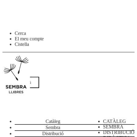
Salta
Vés
Cerca
a
al
El meu compte
navegació
contingut
Cistella
Menú
Catàleg
CATÀLEG
SEMBRA
Sembra
DISTRIBUCIÓ
Distribució