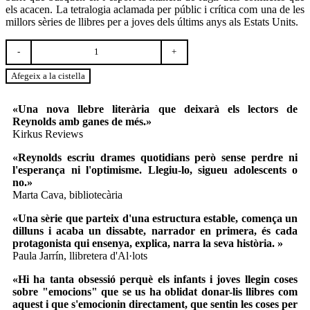
els acacen. La tetralogia aclamada per públic i crítica com una de les
millors sèries de llibres per a joves dels últims anys als Estats Units.
quantitat
de
Sunny
Afegeix a la cistella
«Una nova llebre literària que deixarà els lectors de
Reynolds amb ganes de més.»
Kirkus Reviews
«Reynolds escriu drames quotidians però sense perdre ni
l'esperança ni l'optimisme. Llegiu-lo, sigueu adolescents o
no.»
Marta Cava, bibliotecària
«Una sèrie que parteix d'una estructura estable, comença un
dilluns i acaba un dissabte, narrador en primera, és cada
protagonista qui ensenya, explica, narra la seva història. »
Paula Jarrín, llibretera d'Al·lots
«Hi ha tanta obsessió perquè els infants i joves llegin coses
sobre "emocions" que se us ha oblidat donar-lis llibres com
aquest i que s'emocionin directament, que sentin les coses per