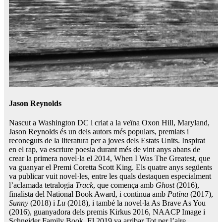
Jason Reynolds
Nascut a Washington DC i criat a la veïna Oxon Hill, Maryland,
Jason Reynolds és un dels autors més populars, premiats i
reconeguts de la literatura per a joves dels Estats Units. Inspirat
en el rap, va escriure poesia durant més de vint anys abans de
crear la primera novel·la el 2014, When I Was The Greatest, que
va guanyar el Premi Coretta Scott King. Els quatre anys següents
va publicar vuit novel·les, entre les quals destaquen especialment
l’aclamada tetralogia
Track
, que comença amb
Ghost
(2016),
finalista del National Book Award, i continua amb
Patina
(2017),
Sunny
(2018) i
Lu
(2018), i també la novel·la As Brave As You
(2016), guanyadora dels premis Kirkus 2016, NAACP Image i
Schneider Family Book. El 2019 va arribar Tot per l’aire,