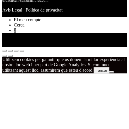
didactica@sembrallibres.com
Avís Legal
Política de privacitat
El meu compte
Cerca
0
Utilitzem cookies per garantir que us donem la millor experiència al
nostre lloc web i per part de Google Analytics. Si continueu
utilitzant aquest lloc, assumirem que esteu d'acord.
Tancar