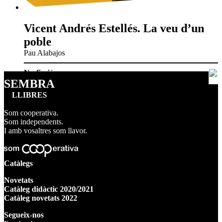
Vicent Andrés Estellés. La veu d’un
poble
Pau Alabajos
No-ficció
SEMBRA
LLIBRES
Som cooperativa.
Som independents.
I amb vosaltres som llavor.
Catàlegs
Novetats
Catàleg didàctic 2020/2021
Catàleg novetats 2022
Segueix-nos