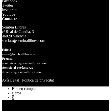
Facebook
Twitter
Instagram
Youtube
Contacte
Sembra Llibres
c/ Real de Gandia, 3
46020 València
sembra@sembrallibres.com
Edició
merce@sembrallibres.com
Premsa
comunicacio@sembrallibres.com
Atenció al professorat
didactica@sembrallibres.com
Avís Legal
Política de privacitat
El meu compte
Cerca
0