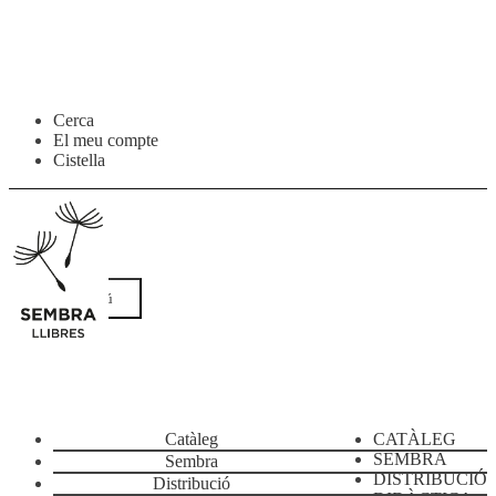
Salta
Vés
Cerca
a
al
El meu compte
navegació
contingut
Cistella
Menú
Catàleg
CATÀLEG
SEMBRA
Sembra
DISTRIBUCIÓ
Distribució