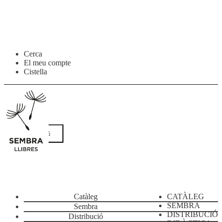
Salta
Vés
Cerca
a
al
El meu compte
navegació
contingut
Cistella
Menú
Catàleg
CATÀLEG
SEMBRA
Sembra
DISTRIBUCIÓ
Distribució