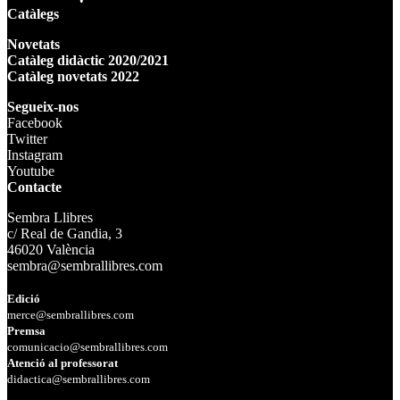
Catàlegs
Novetats
Catàleg didàctic 2020/2021
Catàleg novetats 2022
Segueix-nos
Facebook
Twitter
Instagram
Youtube
Contacte
Sembra Llibres
c/ Real de Gandia, 3
46020 València
sembra@sembrallibres.com
Edició
merce@sembrallibres.com
Premsa
comunicacio@sembrallibres.com
Atenció al professorat
didactica@sembrallibres.com