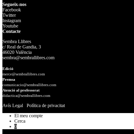
Segueix-nos
Facebook
Twitter
Instagram
Youtube
Contacte
Sembra Llibres
c/ Real de Gandia, 3
46020 València
sembra@sembrallibres.com
Edició
merce@sembrallibres.com
Premsa
comunicacio@sembrallibres.com
Atenció al professorat
didactica@sembrallibres.com
Avís Legal
Política de privacitat
El meu compte
Cerca
0