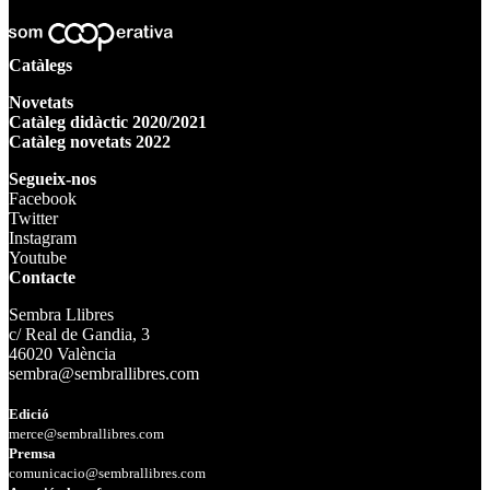
Catàlegs
Novetats
Catàleg didàctic 2020/2021
Catàleg novetats 2022
Segueix-nos
Facebook
Twitter
Instagram
Youtube
Contacte
Sembra Llibres
c/ Real de Gandia, 3
46020 València
sembra@sembrallibres.com
Edició
merce@sembrallibres.com
Premsa
comunicacio@sembrallibres.com