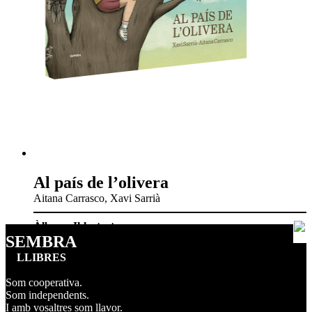
Al país de l’olivera
Aitana Carrasco, Xavi Sarrià
Àlbums Il·lustrats
SEMBRA
LLIBRES
Som cooperativa.
Som independents.
I amb vosaltres som llavor.