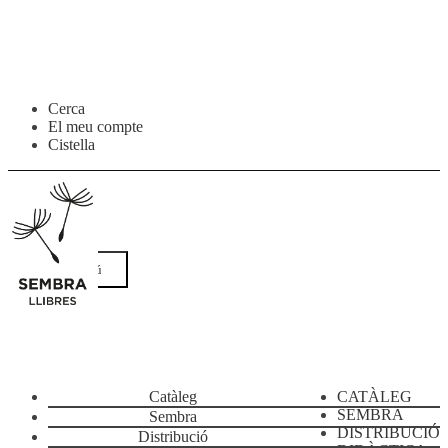
Salta
Vés
Cerca
a
al
El meu compte
navegació
contingut
Cistella
Menú
Catàleg
CATÀLEG
SEMBRA
Sembra
DISTRIBUCIÓ
Distribució