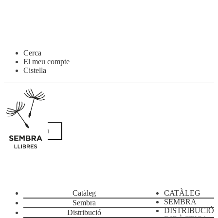
Salta
Vés
Cerca
a
al
El meu compte
navegació
contingut
Cistella
Menú
Catàleg
CATÀLEG
SEMBRA
Sembra
DISTRIBUCIÓ
Distribució