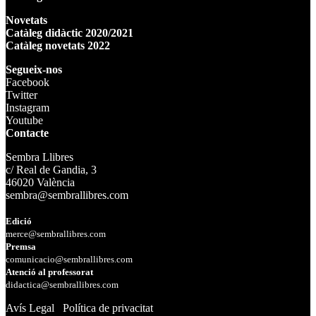
Novetats
Catàleg didàctic 2020/2021
Catàleg novetats 2022
Segueix-nos
Facebook
Twitter
Instagram
Youtube
Contacte
Sembra Llibres
c/ Real de Gandia, 3
46020 València
sembra@sembrallibres.com
Edició
merce@sembrallibres.com
Premsa
comunicacio@sembrallibres.com
Atenció al professorat
didactica@sembrallibres.com
Avís Legal
Política de privacitat