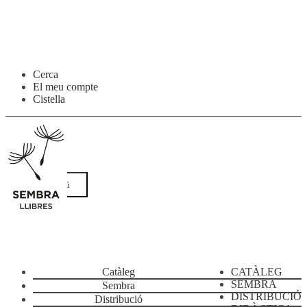
Salta
Vés
Cerca
a
al
El meu compte
navegació
contingut
Cistella
Menú
Catàleg
CATÀLEG
SEMBRA
Sembra
DISTRIBUCIÓ
Distribució