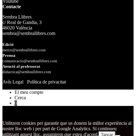
Youtube
Contacte
Sembra Llibres
c/ Real de Gandia, 3
46020 València
sembra@sembrallibres.com
Edició
merce@sembrallibres.com
Premsa
comunicacio@sembrallibres.com
Atenció al professorat
didactica@sembrallibres.com
Avís Legal
Política de privacitat
El meu compte
Cerca
0
Utilitzem cookies per garantir que us donem la millor experiència al
nostre lloc web i per part de Google Analytics. Si continueu
utilitzant aquest lloc, assumirem que esteu d'acord.
Tancar