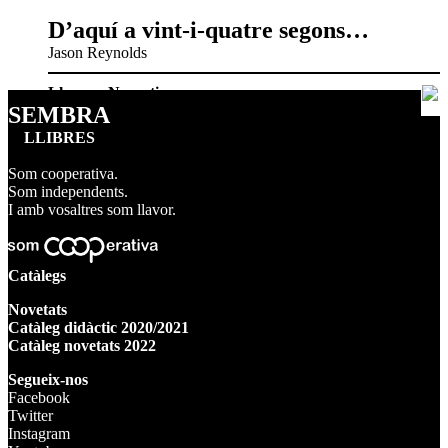
D’aquí a vint-i-quatre segons…
Jason Reynolds
Llavors
,
Narrativa
SEMBRA
LLIBRES
Som cooperativa.
Som independents.
I amb vosaltres som llavor.
Catàlegs
Novetats
Catàleg didàctic 2020/2021
Catàleg novetats 2022
Segueix-nos
Facebook
Twitter
Instagram