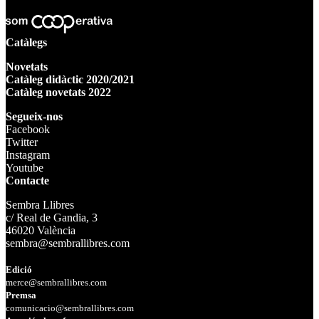
Catàlegs
Novetats
Catàleg didàctic 2020/2021
Catàleg novetats 2022
Segueix-nos
Facebook
Twitter
Instagram
Youtube
Contacte
Sembra Llibres
c/ Real de Gandia, 3
46020 València
sembra@sembrallibres.com
Edició
merce@sembrallibres.com
Premsa
comunicacio@sembrallibres.com