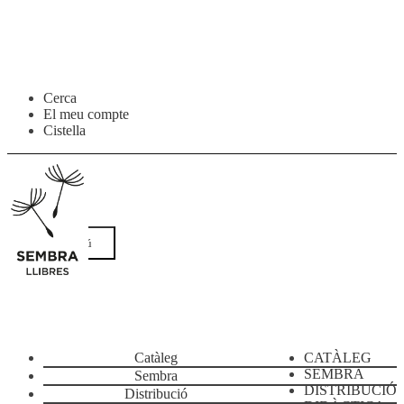
Salta
Vés
Cerca
a
al
El meu compte
navegació
contingut
Cistella
Menú
Catàleg
CATÀLEG
SEMBRA
Sembra
DISTRIBUCIÓ
Distribució