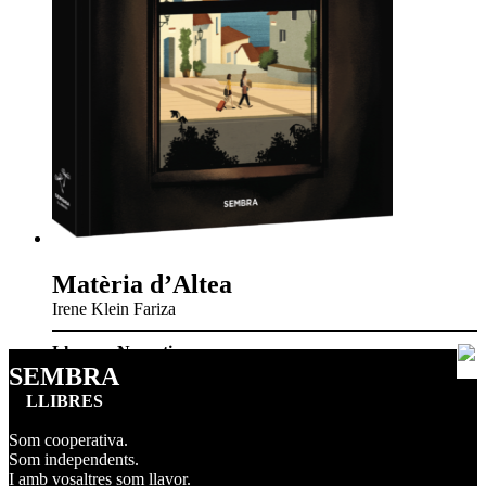
Matèria d’Altea
Irene Klein Fariza
Llavors
,
Narrativa
SEMBRA
LLIBRES
Som cooperativa.
Som independents.
I amb vosaltres som llavor.