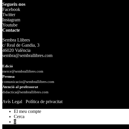
Segueix-nos
Facebook
Twitter
Instagram
Youtube
Contacte
Sembra Llibres
c/ Real de Gandia, 3
46020 València
sembra@sembrallibres.com
Edició
merce@sembrallibres.com
Premsa
comunicacio@sembrallibres.com
Atenció al professorat
didactica@sembrallibres.com
Avís Legal
Política de privacitat
El meu compte
Cerca
0