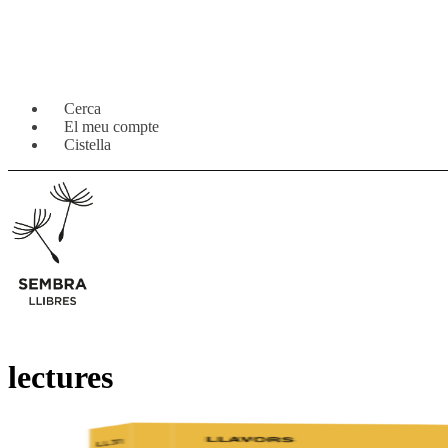
Salta
Vés
Cerca
a
al
El meu compte
navegació
contingut
Cistella
lectures