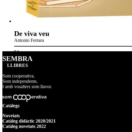
De viva veu
Antonio Ferrara
Llavors
SEMBRA
LLIBRES
Som cooperativa.
Som independents.
I amb vosaltres som llavor.
Catàlegs
Novetats
Catàleg didàctic 2020/2021
Catàleg novetats 2022