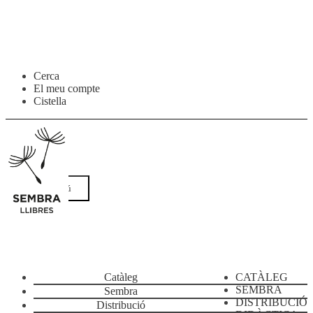
Salta
Vés
Cerca
a
al
El meu compte
navegació
contingut
Cistella
Menú
Catàleg
CATÀLEG
SEMBRA
Sembra
DISTRIBUCIÓ
Distribució