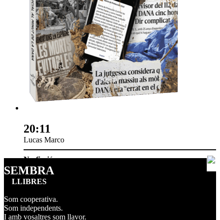
20:11
Lucas Marco
No-ficció
SEMBRA
LLIBRES
Som cooperativa.
Som independents.
I amb vosaltres som llavor.