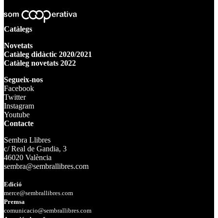
Catàlegs
Novetats
Catàleg didàctic 2020/2021
Catàleg novetats 2022
Segueix-nos
Facebook
Twitter
Instagram
Youtube
Contacte
Sembra Llibres
c/ Real de Gandia, 3
46020 València
sembra@sembrallibres.com
Edició
merce@sembrallibres.com
Premsa
comunicacio@sembrallibres.com