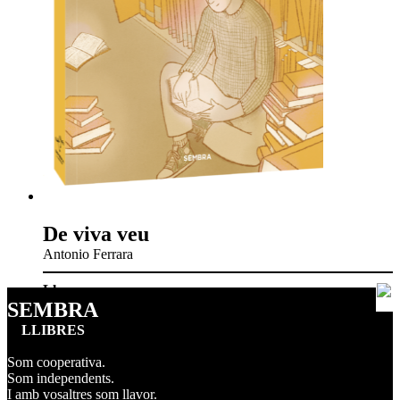
De viva veu
Antonio Ferrara
Llavors
SEMBRA
LLIBRES
Som cooperativa.
Som independents.
I amb vosaltres som llavor.