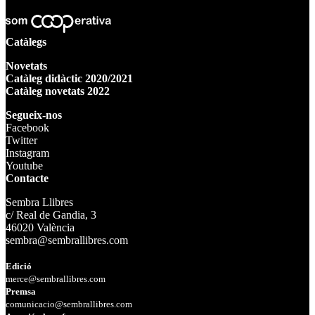
Catàlegs
Novetats
Catàleg didàctic 2020/2021
Catàleg novetats 2022
Segueix-nos
Facebook
Twitter
Instagram
Youtube
Contacte
Sembra Llibres
c/ Real de Gandia, 3
46020 València
sembra@sembrallibres.com
Edició
merce@sembrallibres.com
Premsa
comunicacio@sembrallibres.com