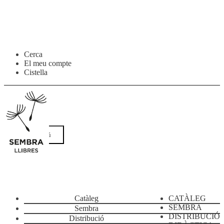
Salta
Vés
Cerca
a
al
El meu compte
navegació
contingut
Cistella
Menú
Catàleg
CATÀLEG
SEMBRA
Sembra
DISTRIBUCIÓ
Distribució