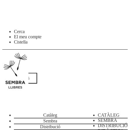
Salta
Vés
Cerca
a
al
El meu compte
navegació
contingut
Cistella
Menú
Catàleg
CATÀLEG
SEMBRA
Sembra
DISTRIBUCIÓ
Distribució