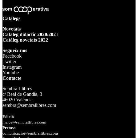
Catàlegs
Novetats
Catàleg didàctic 2020/2021
Catàleg novetats 2022
Segueix-nos
Facebook
Twitter
Instagram
Youtube
Contacte
Sembra Llibres
c/ Real de Gandia, 3
46020 València
sembra@sembrallibres.com
Edició
merce@sembrallibres.com
Premsa
comunicacio@sembrallibres.com