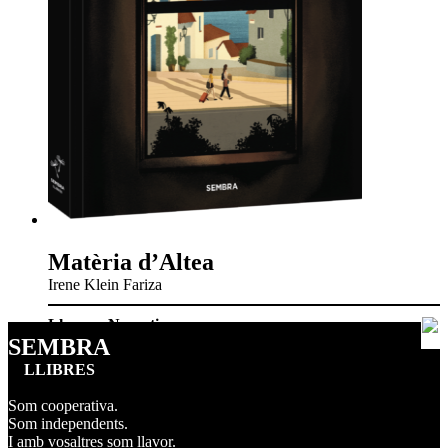
Matèria d’Altea
Irene Klein Fariza
Llavors
,
Narrativa
SEMBRA
LLIBRES
Som cooperativa.
Som independents.
I amb vosaltres som llavor.