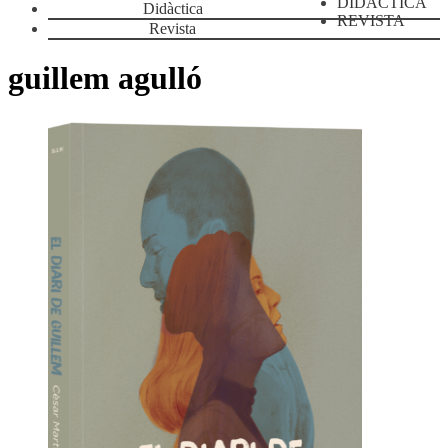
DIDÀCTICA
Didàctica
REVISTA
Revista
guillem agulló