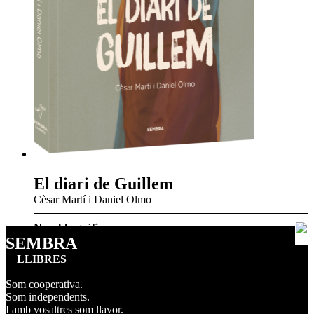
El diari de Guillem
Cèsar Martí i Daniel Olmo
Novel·la gràfica
SEMBRA
LLIBRES
Som cooperativa.
Som independents.
I amb vosaltres som llavor.