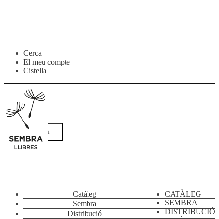
Salta
Vés
Cerca
a
al
El meu compte
navegació
contingut
Cistella
Menú
Catàleg
CATÀLEG
SEMBRA
Sembra
DISTRIBUCIÓ
Distribució