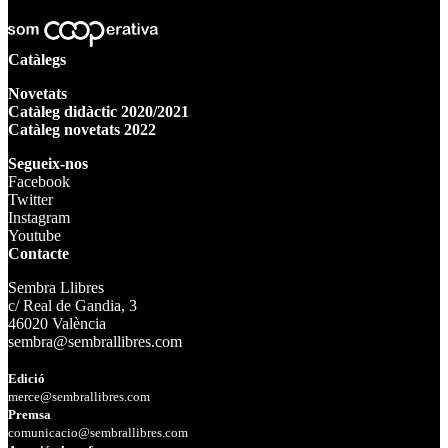
Catàlegs
Novetats
Catàleg didàctic 2020/2021
Catàleg novetats 2022
Segueix-nos
Facebook
Twitter
Instagram
Youtube
Contacte
Sembra Llibres
c/ Real de Gandia, 3
46020 València
sembra@sembrallibres.com
Edició
merce@sembrallibres.com
Premsa
comunicacio@sembrallibres.com