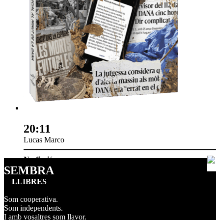
20:11
Lucas Marco
No-ficció
SEMBRA
LLIBRES
Som cooperativa.
Som independents.
I amb vosaltres som llavor.