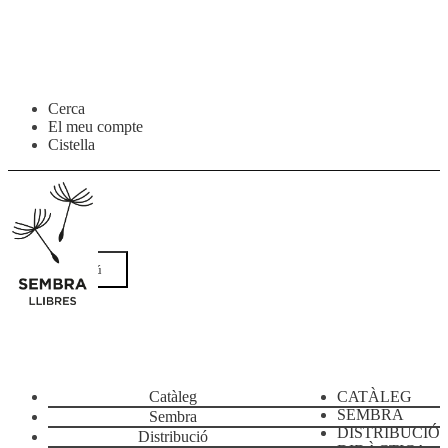
Salta
Vés
Cerca
a
al
El meu compte
navegació
contingut
Cistella
Menú
Catàleg
CATÀLEG
SEMBRA
Sembra
DISTRIBUCIÓ
Distribució