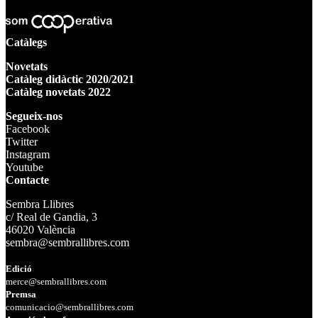
Catàlegs
Novetats
Catàleg didàctic 2020/2021
Catàleg novetats 2022
Segueix-nos
Facebook
Twitter
Instagram
Youtube
Contacte
Sembra Llibres
c/ Real de Gandia, 3
46020 València
sembra@sembrallibres.com
Edició
merce@sembrallibres.com
Premsa
comunicacio@sembrallibres.com