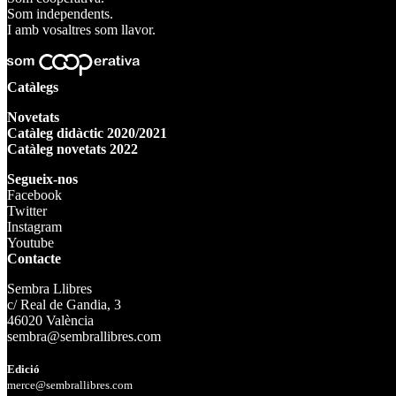
Som independents.
I amb vosaltres som llavor.
Catàlegs
Novetats
Catàleg didàctic 2020/2021
Catàleg novetats 2022
Segueix-nos
Facebook
Twitter
Instagram
Youtube
Contacte
Sembra Llibres
c/ Real de Gandia, 3
46020 València
sembra@sembrallibres.com
Edició
merce@sembrallibres.com