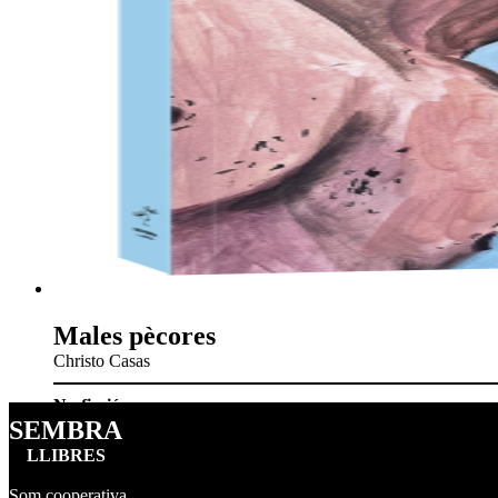
Males pècores
Christo Casas
No-ficció
SEMBRA
LLIBRES
Som cooperativa.