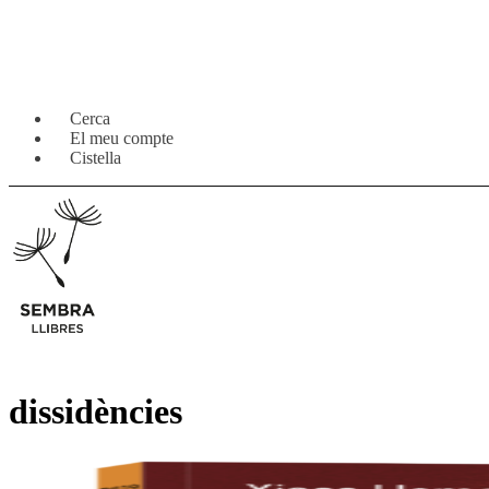
Salta
Vés
Cerca
a
al
El meu compte
navegació
contingut
Cistella
dissidències