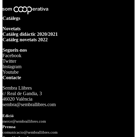
Catàlegs
Novetats
Catàleg didàctic 2020/2021
Catàleg novetats 2022
Segueix-nos
Facebook
Twitter
Instagram
Youtube
Contacte
Sembra Llibres
c/ Real de Gandia, 3
46020 València
sembra@sembrallibres.com
Edició
merce@sembrallibres.com
Premsa
comunicacio@sembrallibres.com