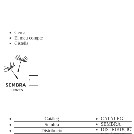
Salta
Vés
Cerca
a
al
El meu compte
navegació
contingut
Cistella
Menú
Catàleg
CATÀLEG
SEMBRA
Sembra
DISTRIBUCIÓ
Distribució