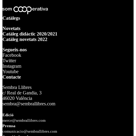
Catàlegs
Novetats
Catàleg didàctic 2020/2021
Catàleg novetats 2022
Segueix-nos
Facebook
Twitter
Instagram
Youtube
Contacte
Sembra Llibres
c/ Real de Gandia, 3
46020 València
sembra@sembrallibres.com
Edició
merce@sembrallibres.com
Premsa
comunicacio@sembrallibres.com