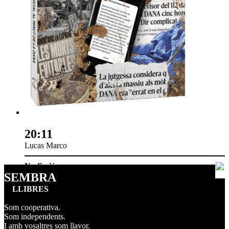
20:11
Lucas Marco
No-ficció
SEMBRA
LLIBRES
Som cooperativa.
Som independents.
I amb vosaltres som llavor.