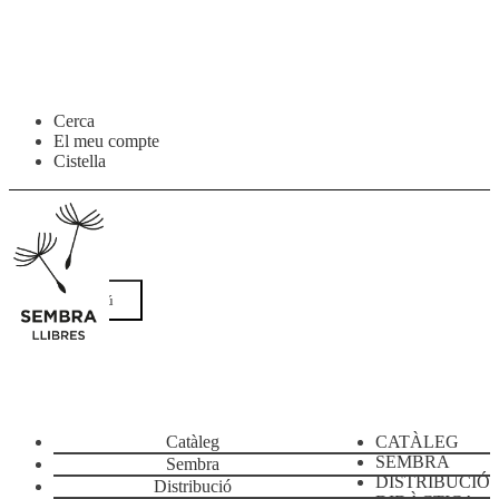
Salta
Vés
Cerca
a
al
El meu compte
navegació
contingut
Cistella
Menú
Catàleg
CATÀLEG
SEMBRA
Sembra
DISTRIBUCIÓ
Distribució