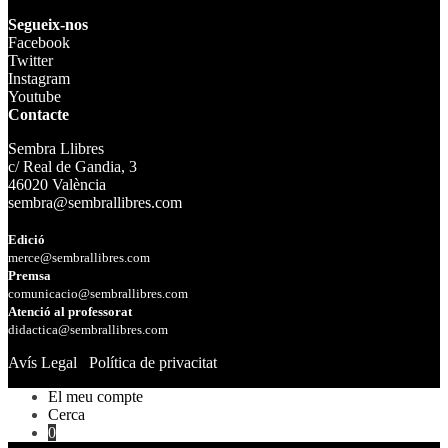
Segueix-nos
Facebook
Twitter
Instagram
Youtube
Contacte
Sembra Llibres
c/ Real de Gandia, 3
46020 València
sembra@sembrallibres.com
Edició
merce@sembrallibres.com
Premsa
comunicacio@sembrallibres.com
Atenció al professorat
didactica@sembrallibres.com
Avís Legal
Política de privacitat
El meu compte
Cerca
0