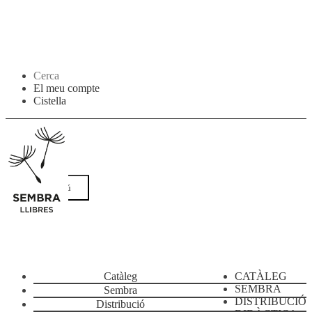
Salta
Vés
Cerca
a
al
El meu compte
navegació
contingut
Cistella
Menú
erca
Catàleg
CATÀLEG
SEMBRA
Sembra
DISTRIBUCIÓ
Distribució