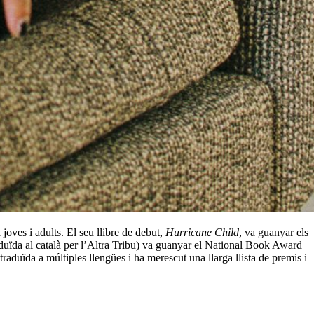
oves i adults. El seu llibre de debut,
Hurricane Child
, va guanyar els
duïda al català per l’Altra Tribu) va guanyar el National Book Award
traduïda a múltiples llengües i ha merescut una llarga llista de premis i