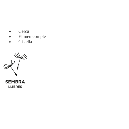
Salta
Vés
Cerca
a
al
El meu compte
navegació
contingut
Cistella