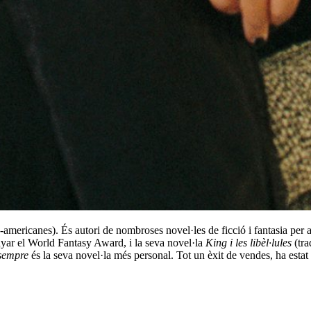
ericanes). És autori de nombroses novel·les de ficció i fantasia per a j
ar el World Fantasy Award, i la seva novel·la
King i les libèl·lules
(tra
 sempre
és la seva novel·la més personal. Tot un èxit de vendes, ha estat 