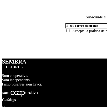
d'entrades
entrada:
Subscriu-te al
Accepte la
política de p
SEMBRA
LLIBRES
Som cooperativa.
Som independents.
I amb vosaltres som llavor.
Catàlegs