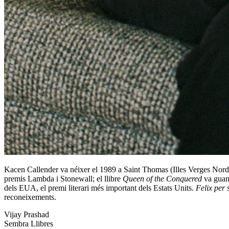
Kacen Callender va néixer el 1989 a Saint Thomas (Illes Verges Nord-am
premis Lambda i Stonewall; el llibre
Queen of the Conquered
va guany
dels EUA, el premi literari més important dels Estats Units.
Felix per
reconeixements.
Navegació
Entrada
Vijay Prashad
anterior:
Pròxima
Sembra Llibres